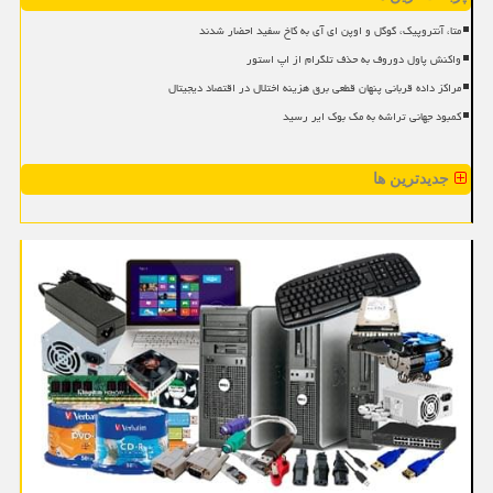
متا، آنتروپیک، گوگل و اوپن ای آی به کاخ سفید احضار شدند
واکنش پاول دوروف به حذف تلگرام از اپ استور
مراکز داده قربانی پنهان قطعی برق هزینه اختلال در اقتصاد دیجیتال
کمبود جهانی تراشه به مک بوک ایر رسید
جدیدترین ها