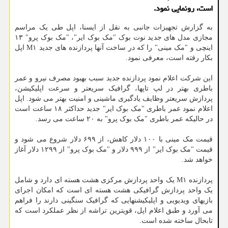
است، رونمایی نمود.
به گزارش تجهیزات جانبی به نقل از ایسنا، اپل طی یک مراسم
مجازی مدل های جدید نوت بوک "مک بوک ایر"، "مک بوک پرو" ۱۳
اینچی و "مک مینی" را که در ساخت آنها پردازنده های جدید M۱ اپل
بکار رفته است، معرفی نمود.
این شرکت اعلام نمود پردازنده جدید سبب بهبود مصرف نیرو و عمر
باطری بهتر در لپ تاپها، گرافیک سریعتر و سرعت اپلیکیشن،
پردازش سریعتر وظایف یادگیری ماشینی و امنیت بهتر می شود. اپل
اعلام نمود عمر باطری "مک بوک ایر" جدید حداکثر ۱۸ ساعت است
در حالیکه عمر باطری "مک بوک پرو" به ۲۰ ساعت می رسد.
قیمت مک مینی با ۱۰۰ دلار کاهش، از ۶۹۹ دلار شروع می شود و
قیمت "مک بوک ایر" از ۹۹۹ دلار و "مک بوک پرو" از ۱۲۹۹ دلار آغاز
خواهد شد.
پردازنده M۱ یک واحد پردازش مرکزی هشت هسته ای دارد و شامل
یک واحد پردازش گرافیکی هشت هسته ای است که امکان اجرای
بازیهای ویدیویی و اپلیکیشنهایی که گرافیک سنگینی دارند را فراهم
می آورد و طبق اعلام اپل، قویترین تراشه از نظر عملکرد است که
تابحال ساخته شده است.