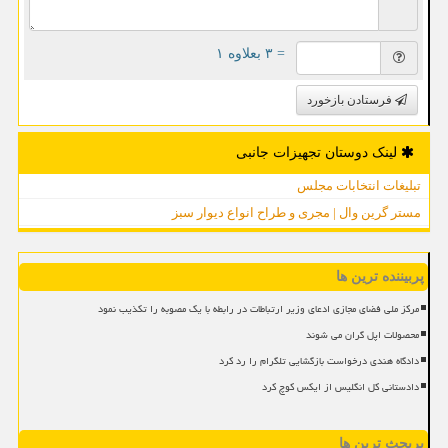
= ۳ بعلاوه ۱
فرستادن بازخورد
لینک دوستان تجهیزات جانبی
تبلیغات انتخابات مجلس
مستر گرین وال | مجری و طراح انواع دیوار سبز
پربیننده ترین ها
مرکز ملی فضای مجازی ادعای وزیر ارتباطات در رابطه با یک مصوبه را تکذیب نمود
محصولات اپل گران می شوند
دادگاه هندی درخواست بازگشایی تلگرام را رد کرد
دادستانی کل انگلیس از ایکس کوچ کرد
پربحث ترین ها