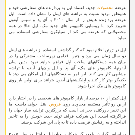
عرضه
محصولات
جدید، اعتماد اپل به پردازنده های سفارشی خود و
همینطور تردید نسبت به تراشه های اینتل را نشان داده است. اپل
عرضه پردازنده هایش را از سال ۲۰۱۰ با آی پد و سپس آیفون
شروع کرد. با رونمایی کامپیوتر های جدید مک، اپل حالا در همه
محصولاتی که عرضه می کند از سیلیکون سفارشی استفاده می
نماید.
اپل در ژوئن اعلام نمود که کنار گذاشتن استفاده از تراشه های اینتل
دو سال زمان می برد و چنین اقدامی زیرساخت مشترکی را در
میان همه دستگاههای ساخت اپل فراهم خواهد نمود. بدین سان
آیفونها، کامپیوتر های مک، آی پد و اپل واچهای آینده با تراشه
مشابهی کار می کنند. این امر به دستگاههای اپل امکان می دهد با
یکدیگر بهتر کار کنند و اپلیکیشنهای آیفون بتوانند برای اولین بار روی
کامپیوتر های مک اجرا شوند.
اپل کمتر از ۱۰ درصد از بازار کامپیوتر های شخصی را در اختیار دارد
ازاین رو تأثیر مستقیم محدودی روی
فروش
اینتل خواهد داشت اما
این تغییر بارزکننده بحرانی است که بزرگترین تراشه ساز جهان را
فراگرفته است. این شرکت فرایند تولید جدید خویش را به تاخیر
انداخته و به رقبایش فرصت داده تا به پای این شرکت برسند.
بر اساس گزارش بلومبرگ، همکاری میان اپل و اینتل در سال ۲۰۰۵