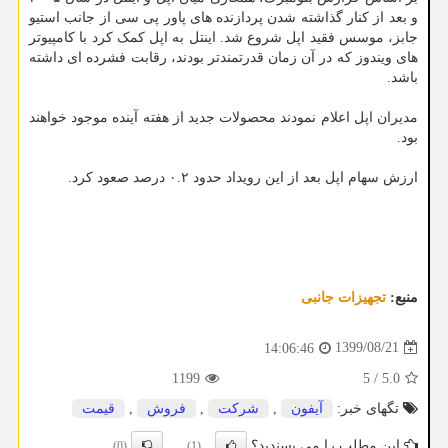
و بعد از کنار گذاشته شدن پردازنده های پاور پی سی از جانب استیو
جابز، موسس فقید اپل شروع شد. اینتل به اپل کمک کرد با کامپیوتر
های ویندوز که در آن زمان قدرتمندتر بودند، رقابت فشرده ای داشته
باشد.
مدیران اپل اعلام نمودند محصولات جدید از هفته آینده موجود خواهند
بود.
ارزش سهام اپل بعد از این رویداد حدود ۰.۲ درصد صعود کرد.
منبع:
تجهیزات جانبی
1399/08/21
14:06:46
1199
5
/
5.0
تگهای خبر:
آیفون
,
شركت
,
فروش
,
قیمت
این مطلب را می پسندید؟
(0)
(1)