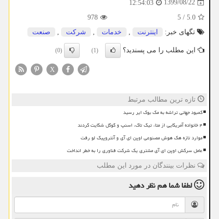
1399/08/22
12:54:03
978
5
/
5.0
تگهای خبر:
اینترنت
,
خدمات
,
شركت
,
صنعت
این مطلب را می پسندید؟
(0)
(1)
X
تازه ترین مطالب مرتبط
کمبود جهانی تراشه به مک بوک ایر رسید
۴ خانواده آمریکایی از متا، تیک تاک، اسنپ و گوگل شکایت کردند
موارد تازه هک هوش مصنوعی اوپن ای آی و آنتروپیک لو رفت
عامل سرکش اوپن ای آی مشتری یک شرکت فناوری را به خطر انداخت
نظرات بینندگان در مورد این مطلب
لطفا شما هم
نظر دهید