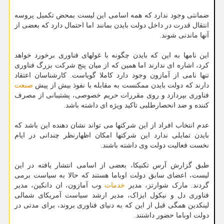
ضمانتی وجود ندارد که همه اسامی این لیست بمحض تکمیل پروسه
انتقال قدرت در داخل دولت بایدن بمانند اما احتمال دارد که بعضی از
آنها ماندنی شوند.
این نامها به این که بایدن چگونه با غولهای فناوری برخورد خواهد
کرد، اشاره ای ندارند اما همین که از میان پنج شرکت بزرگ فناوری
تنها نامی از آمازون وجود دارد کاملا گویاست. کارشناسان اعتقاد
دارند که دولت بایدن ممکنست به مقابله با نفوذ بیش از پیش
صنعت
فناوری بپردازد و روی مقررات حریم خصوصی، پشتیبانی از مصرف
کننده و ضد انحصارطلبی تاکید ویژه ای داشته باشد.
عدم انتخاب افراد از این شرکتها می تواند نشان دهنده این باشد که
بایدن تمایلی ندارد این شرکتها امکان اظهارنظر چندانی در ایام
نخست فعالیت دولت وی داشته باشند.
طبق گزارش آرس تکنیکا، بعضی از اسامی انتشار یافته در این
لیست، اعضای سابق دولت اوباما هستند که حالا به سیاست برمی
گردند. مارک شوارتز، مدیر
خدمات
وب آمازون، ان دانکین، مدیر
فناوری دل و نیکول ایزاک، مدیر ارشد سیاست آمریکای شمالی
لینکدین همگی قبل از این که به دنیای فناوری بروند، برای مدتی در
دولت اوباما حضور داشتند.