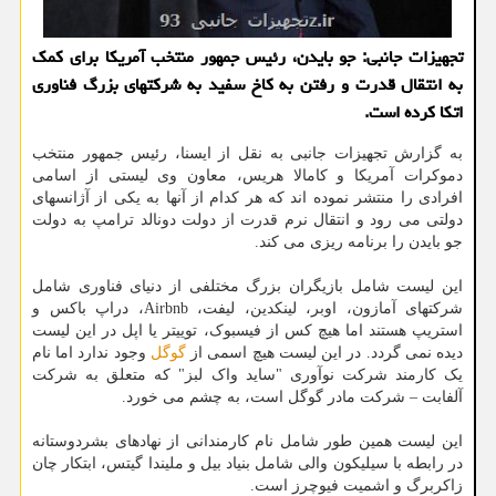
تجهیزات جانبی: جو بایدن، رئیس جمهور منتخب آمریكا برای كمك
به انتقال قدرت و رفتن به كاخ سفید به شركتهای بزرگ فناوری
اتكا كرده است.
به گزارش تجهیزات جانبی به نقل از ایسنا، رئیس جمهور منتخب
دموکرات آمریکا و کامالا هریس، معاون وی لیستی از اسامی
افرادی را منتشر نموده اند که هر کدام از آنها به یکی از آژانسهای
دولتی می رود و انتقال نرم قدرت از دولت دونالد ترامپ به دولت
جو بایدن را برنامه ریزی می کند.
این لیست شامل بازیگران بزرگ مختلفی از دنیای فناوری شامل
شرکتهای آمازون، اوبر، لینکدین، لیفت، Airbnb، دراپ باکس و
استریپ هستند اما هیچ کس از فیسبوک، توییتر یا اپل در این لیست
دیده نمی گردد. در این لیست هیچ اسمی از
گوگل
وجود ندارد اما نام
یک کارمند شرکت نوآوری "ساید واک لبز" که متعلق به شرکت
آلفابت – شرکت مادر گوگل است، به چشم می خورد.
این لیست همین طور شامل نام کارمندانی از نهادهای بشردوستانه
در رابطه با سیلیکون والی شامل بنیاد بیل و ملیندا گیتس، ابتکار چان
زاکربرگ و اشمیت فیوچرز است.