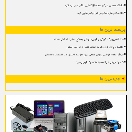
دادگاه هندی درخواست بازگشایی تلگرام را رد کرد
دادستانی کل انگلیس از ایکس کوچ کرد
پربحث ترین ها
متا، آنتروپیک، گوگل و اوپن ای آی به کاخ سفید احضار شدند
واکنش پاول دوروف به حذف تلگرام از اپ استور
مراکز داده قربانی پنهان قطعی برق هزینه اختلال در اقتصاد دیجیتال
کمبود جهانی تراشه به مک بوک ایر رسید
جدیدترین ها