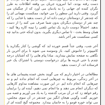
دست رفته بودند، اما امروزه جریان بی وقفه اطلاعات به طرز
نگران کننده ای جهانی را به یادمان می آورد که از چنگمان می
گریزد. وقتی دارید این سطور را می خوانید، ممکنست مهمانی ای را
که چندنفر از دوستانتان ترتیب داده اند از دست بدهید یا غذایی را که
چند نفر از دوستان دیگرتان بدون شما صرف می کنند را از دست
بدهید. احتمالاً دوست دارید یک تماس تلفنی را نیمه کاره رها کنید -
همان وسط بحث - تا تماس دیگری بگیرید، بدون اینکه حتی بدانید چه
کسی ممکنست نفر آخر باشد.
آخر شب، وقتی جداً قسم خورده اید که گوشی را کنار بگذارید یا
کامپیوتر را خاموش کنید، باز وسوسه می شوید تا برای آخرین بار
نگاهی به صفحه نمایش بیندازید، مبادا پیام هایی را که آشنایان درجه
چندم یا حتی غریبه ها برای درخواست دوستی یا اشتراک یک خبر
فرستاده اند، از دست بدهید.
مطالعاتی در اختیار داریم که می گویند بخش عمده پشیمانی های ما
در آخر زندگی، مربوط به چیزهایی است که انجام نداده ایم و نه
چیزهایی که انجام داده ایم. در این صورت مشاهده مداوم کارهایی
که دیگران انجام می دهند و ما انجام نمی دهیم، آینده ای را برایمان
رقم خواهد زد که در آن مرتب گذشته را به یاد می آوریم و غصه می
خوریم. گفت وگویی هیجان انگیز بین چندنفر در آن سوی مجلس،
می تواند خوره فومو را به جانمان بیندازد. مجموعه گیج کننده ای از