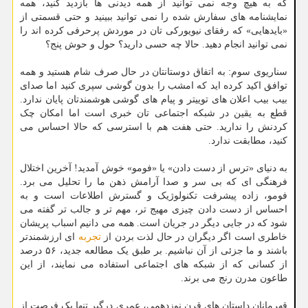
که به هیچ وجه نمی توانید از همه دیدنی ها بازدید کنید، همه
نمایشنامه های سفارش شده را نمی توانید ببینید و حتی قسمتی از
«بایدهایی» که رفقای نیویورکی تان در موردش پرحرفی کرده اند را
نمی توانید انجام دهید. حالا چه حسی دارید؟ حول و حوش پنج؟
سناریوی سوم: به اتفاق دوستانتان در حال صرف شام هستید و همه
توافق اکید کرده اید که امشب را بدون گوشی سپری کنید اما صدای
بیب بیب اعلان های توییتر و پیام های گوشی هوشمندتان پایان ندارد.
قطع به یقین در شبکه اجتماعی تان خبری است اما امکان چک
کردنش را ندارید. حتی هفت هم با استرسی که حالا احساس می
کنید، مطابقت ندارد.
به دنیای «ترس از دست دادن» یا «فومو» خوش آمدید! آخرین اختلال
فرهنگی ای که بی سر و صدا آرامش ذهن ما را تحلیل می برد.
فومو، زاده پیشرفت تکنولوژیک و گسترش اطلاعات است و به
احساس از دست دادن چیزی مهیج تر، مهم تر و جالب تر گفته می
شود که در جایی دیگر در جریان است. همه می دانیم اسباب پریشان
خاطری است اگر دیگران در حال لذت بردن از
تجربه
ای ارزشمندتر
باشند و ما جزئی از آن نباشیم. بر طبق یک مطالعه جدید، ۵۶ درصد
از کسانی که از شبکه های اجتماعی استفاده می نمایند، از این
طاعون مدرن رنج می برند.
قهرمانان داستان های قرن نوزدهمی، عمری درگیر تنها یک فرصت از