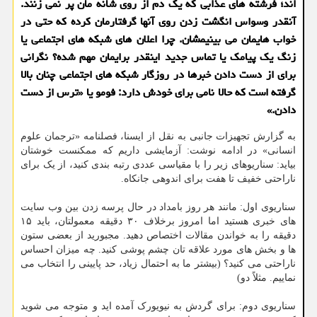
اند؛ فرشته های عذابی که یک دم از روی شانه مان پر نمی زنند.
آنقدر وسواس انگشت زدن روی آنها گرفتارمان کرده که حتی در
خواب هایمان می بینیمشان. چرا اعلان های شبکه های اجتماعی یا
زنگ یک پیامک یا تماس جدید اینقدر برایمان مهم شده؟ نگرانی
برای از دست دادن خبرها در روزگار شبکه های اجتماعی چنان بالا
گرفته است که حالا نامی برای خودش دارد: فومو یا «ترس از دست
دادن.»
به گزارش تجهیزات جانبی به نقل از ایسنا، فصلنامه «ترجمان علوم
انسانی» در ادامه نوشت: آزمایشی داریم که ممکنست خوشتان
بیاید: سناریوهای زیر را با مقیاسی عددی رتبه بندی کنید، از یک برای
ناراحتی خفیف تا هفت برای اندوهی جانکاه.
سناریوی اول: مانند هر روز بامداد در حال پرسه زدن بین وب سایت
های خبری هستید اما امروز برخلاف ۳۰ دقیقه معمولتان، باید ۱۵
دقیقه را به خواندن مقالات اختصاص دهید. مجبورید از بعضی ستون
ها و بخش های مورد علاقه تان چشم پوشی کنید. چه میزان احساس
ناراحتی می کنید؟ (بیشتر ما به احتمال زیاد، حد پایینی را انتخاب می
نماییم. مثلاً دو)
سناریوی دوم: برای گردش به نیویورک آمده اید و متوجه می شوید