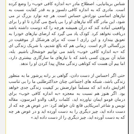
شناس بریتانیایی، اصطلاح مادرِ «به اندازه کافی خوب» را وضع کرده
است. مادری که به اندازه کافی دلسوز و به قدر کفایت نسبت به
نیازهای اساسی نوزادش حساس است. هر چه نوازد بزرگ تر می
شود، این مادر گاه گاه نیازهای او را بی پاسخ می گذارد تا او را برای
واقعیتی آماده کند که درآن همیشه هرچه را که دوست داشته باشد
دریافت نخواهد کرد. کودک یاد می گیرد که ارضای نیازهای خودرا به
تعویق بیندازد و این رازی ا ست که برای هرشکل از موفقیت در
بزرگسالی لازم است. زمانی هم که بالغ شدیم، با شریک زندگی ای
که «به اندازه کافی خوب» باشد می توانیم خوشحال باشیم. بله،
شاید آن بیرون کسی باشد که با نیازهای ما سازگاری بیشتری دارد،
اما بیم آن هست که کوتاهی زندگی مجالِ پیدا کردن او را ندهد.
حتی اگر احساس از دست دادن، گواهی بر رانه پرشور ما به منظور
زندگی باشد، شبکه های اجتماعی چنان حداکثرطلبی ما را بی تناسب
افزایش داده اند که مسلماً عوارضش بر کیفیت زندگی جدی خواهد
بود. اگر هنوز هم نسبت به معجزه «به اندازه کافی خوب» برای
درمان فومو ایمان نیاورده اید، کلمات رالف والدو امرسون، مقاله
نویس و شاعر امریکایی قانع تان خواهد کرد: «در عوضِ هر چه که از
دست داده اید، چیز دیگری را به دست آورده اید و در عوض هر چه
که به دست آورده اید، چیز دیگری را از دست داده اید.»