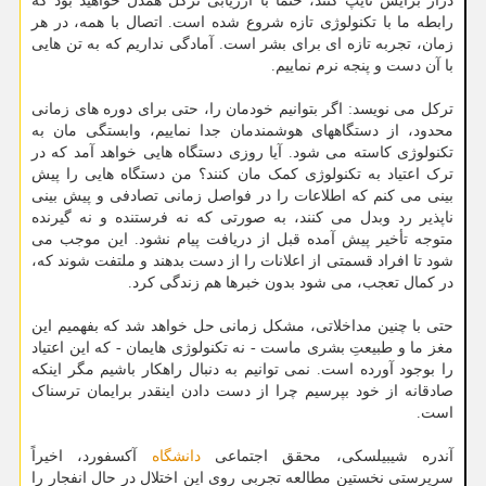
دراز برایش تایپ کنند، حتما با ارزیابی ترکل همدل خواهید بود که
رابطه ما با تکنولوژی تازه شروع شده است. اتصال با همه، در هر
زمان، تجربه تازه ای برای بشر است. آمادگی نداریم که به تن هایی
با آن دست و پنجه نرم نماییم.
ترکل می نویسد: اگر بتوانیم خودمان را، حتی برای دوره های زمانی
محدود، از دستگاههای هوشمندمان جدا نماییم، وابستگی مان به
تکنولوژی کاسته می شود. آیا روزی دستگاه هایی خواهد آمد که در
ترک اعتیاد به تکنولوژی کمک مان کنند؟ من دستگاه هایی را پیش
بینی می کنم که اطلاعات را در فواصل زمانی تصادفی و پیش بینی
ناپذیر رد وبدل می کنند، به صورتی که نه فرستنده و نه گیرنده
متوجه تأخیر پیش آمده قبل از دریافت پیام نشود. این موجب می
شود تا افراد قسمتی از اعلانات را از دست بدهند و ملتفت شوند که،
در کمال تعجب، می شود بدون خبرها هم زندگی کرد.
حتی با چنین مداخلاتی، مشکل زمانی حل خواهد شد که بفهمیم این
مغز ما و طبیعتِ بشری ماست - نه تکنولوژی هایمان - که این اعتیاد
را بوجود آورده است. نمی توانیم به دنبال راهکار باشیم مگر اینکه
صادقانه از خود بپرسیم چرا از دست دادن اینقدر برایمان ترسناک
است.
آندره شیبیلسکی، محقق اجتماعی
دانشگاه
آکسفورد، اخیراً
سرپرستی نخستین مطالعه تجربی روی این اختلال در حال انفجار را