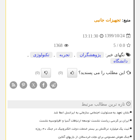
منبع:
تجهیزات جانبی
1399/10/24
13:11:30
1368
5
/
0.0
تگهای خبر:
پژوهشگران
,
تجربه
,
تكنولوژی
,
دانشگاه
این مطلب را می پسندید؟
(0)
(0)
X
تازه ترین مطالب مرتبط
نشان تعهد به مسئولیت اجتماعی سازمانی به ایرانسل اعطا شد
ایران بر کرسی ریاست نشست توسعه ارتباطات آسیا و اقیانوسیه نشست
ثبت یک میلیارد تراکنش بر بستر خدمات دولت الکترونیک در جنگ ۴۰ روزه
جنگ هوش مصنوعی برای نجات خردسالان از بازیهای آنلاین