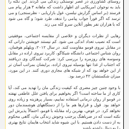
روستای کشاورزی در عصر نوسنگی زندگی می کردند. این نکته را
باید به نوجوان امریکایی ای اظهار داشت که ماهانه ۳ هزار پیام می
فرستد (بر اساس گزارش نیلسن، غول بازاریابی - نظرسنجی) و می
ترسد که اگر فوراً جواب پیامی را ندهد، طرد شود؛ و گاه می شود
که با هزاران نفر بطور آنلاین سرو کله می زند.
رهایی از نظرات دیگران و خلاصی از مقایسه اجتماعی، موفقیتی
است که نصیب تعداد اندکی می شود. کم نیستند خویشتن دارانی که
در مقابل نیروی فومو مقاومت کنند. در سال ۲۰۱۲، ویلهلم هوفمان،
روان شناس اجتماعی دانشگاه شیکاگو، کاربرد نیروی اراده در مقابل
وسوسه های روزمره را بررسی کرد: شرکت کنندگان وی دریافتند
که اجتناب از غذا تنها بوسیله نیروی اراده، برایشان بمراتب آسان تر
از این خواهد بود که از شبکه های مجازی دوری کنند. در این مورد،
میزان شکستشان ۴۲ درصد بود.
با وجود چنین چیز مضری که کیفیت زندگی مان را تهدید می کند، آیا
کاری از ما ساخته است؟ اگر بخواهیم برای یافتن علل عاطفی نهفته
در فومو از روان درمانی استفاده نماییم، بسیار پرهزینه و زیاده روی
خواهد بود. قول و قرارها هم ما را از دستگاههای هوشمندمان دور
نخواهد کرد. در عوض، بهترین راه مقابله با فومو، احتمالاً پذیرش این
نکته است که در ضرباهنگ پرجنب وجوش زندگی مان، گاهی محکوم
به از دست دادن هستیم. با این شیوه شاید انتخاب هایمان نتایج بهتری
را به دنبال داشته باشند.