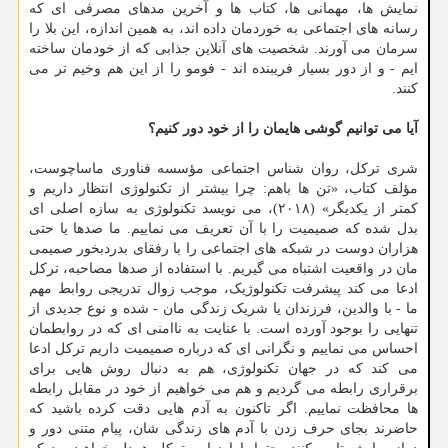
نمایش ها، مهمانی ها، کتاب ها و آخرین مدهای مصرفی ای که
رسانه های اجتماعی به خوردمان داده اند، به همین اندازه، این بلا را
سرمان می آورند. شخصیت های آنلاین جذابی که از خودمان ساخته
ایم - و از دور بسیار فریبنده اند - فومو را از این هم وخیم تر می
کنند.
آیا می توانیم گوشی هایمان را از خود دور کنیم؟
شری ترکل، روان شناس اجتماعی مؤسسه فناوری ماساچوست،
مؤلف کتاب، «تن ها باهم: چرا بیشتر از تکنولوژی انتظار داریم و
کمتر از یکدیگر» (۲۰۱۸)، می نویسد تکنولوژی به سازه اصلی ای
بدل شده که صمیمیت را با آن تعریف می نماییم. ما صدها یا حتی
هزاران دوست در شبکه های اجتماعی را با رفقای بدردبخور صمیمی
مان در واقعیت اشتباه می گیریم. با استفاده از صدها مصاحبه، ترکل
ادعا می کند پیشرفت تکنولوژیک، موجب زوال تدریجی روابط مهم
ما - با والدین، فرزندان یا شریک زندگی مان - شده و نوع جدیدی از
تنهایی را بوجود آورده است. با عنایت به ناامنی ای که در روابطمان
احساس می نماییم و نگرانی ای که درباره صمیمیت داریم ترکل ادعا
می کند که در جهان تکنولوژی، هم به دنبال روش هایی برای
برقراری رابطه می گردیم و هم می خواهیم از خود در مقابل رابطه
ها محافظت نماییم. اگر تاکنون به آدم هایی دقت کرده باشید که
حاضرند بجای حرف زدن با آدم های زندگی شان، پیام متنی دور و