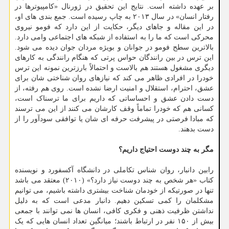
بر عهده داشته است. نتایج این تحقیق در ژورنال «کامپیوترها در
رفتار انسان» در سال ۲۰۱۳ به چاپ رسیده است. جمع بندی های او،
در این مقاله و جاهای دیگر، حکایت از این دارد که فومو نیروی
محرکی است که ما را به استفاده از شبکه های اجتماعی وامی دارد.
بالاترین سطح فومو در جوانان و بویژه مردان جوان دیده می شود.
این ترس در بین رانندگان حواس پرتی که هنگام رانندگی به کارهای
دیگری مشغول هستند هم بالاست و احتمالاً بارزترین نمونه این ترس
خودرا در افرادی ظاهر می کند که نیازهای روان شناختی شان برای
عشق، احترام، استقلال و امنیت ارضا نشده است. روی هم رفته، از
دست دادن عشق و احساساتی که داریم برای ما ترسناک است،
کسانی هم که خودرا تماماً وقف کارشان می کنند از این می ترسند
که مبادا فرصتی در پیشرفت حرفه ای شان یا توافقی سودآور را از
دست بدهند.
مگر به چند دوست احتیاج داریم؟
رابین دانبار، روان شناس تکاملی در دانشگاه آکسفورد و نویسنده
کتاب «هر شخص به چند دوست نیاز دارد؟» (۲۰۱۰) معتقد می باشد
تنها در صورتیکه از خودمان شناخت بیشتری داشته باشیم، می توانیم
مشکلمان را کمی تسکین دهیم. دانبار مدعی است که به دلیل
نداشتن ظرفیت ذهنی و فکری کافی، انسان ها نمی توانند با جمعی
بیش از ۱۵۰ نفر در ارتباط باشند؛ میانگین تعداد انسان هایی که یک