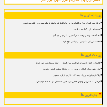
پربیننده ترین ها
مرکز ملی فضای مجازی ادعای وزیر ارتباطات در رابطه با یک مصوبه را تکذیب نمود
محصولات اپل گران می شوند
دادگاه هندی درخواست بازگشایی تلگرام را رد کرد
دادستانی کل انگلیس از ایکس کوچ کرد
پربحث ترین ها
دقیقا به اندازه مصرف ترافیک بین الملل از حجم بسته کسر می شود
متا، آنتروپیک، گوگل و اوپن ای آی به کاخ سفید احضار شدند
واکنش پاول دوروف به حذف تلگرام از اپ استور
مراکز داده قربانی پنهان قطعی برق هزینه اختلال در اقتصاد دیجیتال
جدیدترین ها