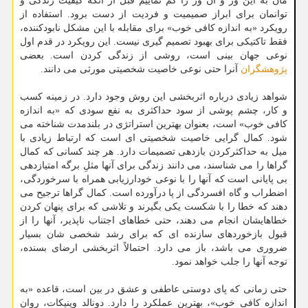
مان به این ور و آن ور را کم نماییم قبل از آنکه کیفیت زندگی و
توانمان برای ابراز صمیمیت و فردیت از دست برود. استفاده از
رویکرد «به اندازه کافی خوب» برای مقابله با این مشکل نابودکننده،
فقط تاکتیکی برای بهبود تصمیم گیری نیست. این رویکرد در قدم اول
نوعی جهان بینی است، روشی از زندگی کردن است. بعضی
پژوهشگران
آنرا حتی نوعی خاصیت شخصیتی مورثی می دانند.
شواهد زیادی درباره اثربخشی این روش وجود دارد. در زمینه کسب
و کار، چشم پوشی از سود حداکثری به نفع سودی که «به اندازه
کافی خوب» است، بعنوان بهترین استراتژی در بلندمدت شناخته می
شود. کمال گرایی خاصیت شخصیتی ای است که ارتباط زیادی با
میل به حداکثرکردن بازدهی تصمیمات دارد. هر چند کسانی که کمال
گراها را می شناسند، می دانند زندگی برای آنها مثلِ برگه امتیازدهی
بی پایانی است که آنها را با نوعی خودارزیابی همراه با سرخوردگی،
اضطراب و گاه افسردگی از پا درآورده است. کمال گراها ترجیح می
دهند که خطا را با شکست یکی بگیرند و تلاشی که برای پنهان کردن
خطاهایشان انجام می دهند، حتی خطاهای اجتناب ناپذیر، آنها را از
قبول بازخوردهای سازنده ای که برای رشد شخصی شان بسیار
ضروری می باشد، باز می دارد. احتمالاً اثربخشی ارضای بسنده،
توجه آنها را جلب خواهد نمود.
حتی زمانی که پای دوستی عاطفی و عشق در بین است، قاعده «به
اندازه کافی خوب»، بهترین عملکرد را دارد. دونالد وینیکات، روان