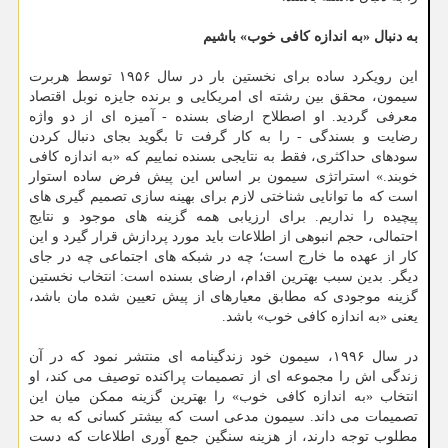
به دنبال «به اندازه کافی خوب» باشیم
این رویکرد ساده برای نخستین بار در سال ۱۹۵۶ توسط هربرت
سیمون، محقق بین رشته ای امریکایی و برنده جایزه نوبل اقتصاد
معرفی گردید. او اصطلاح ارضای بسنده - آمیزه ای از دو واژه
رضایت و بسندگی - را به کار گرفت تا بگوید بجای دنبال کردن
سودهای حداکثری، فقط به نتایجی بسنده نماییم که «به اندازه کافی
خوبند.» استراتژی سیمون بر اساس این پیش فرض ساده استوار
است که ما توانایی شناختی لازم برای بهینه سازی تصمیم گیری های
پیچیده را نداریم. برای ارزیابی همه گزینه های موجود و نتایج
احتمالی، حجم انبوهی از اطلاعات باید مورد پردازش قرار گیرد و این
کار از عهده ما خارج است؛ چه در شبکه های اجتماعی چه در جای
دیگر. بدین سبب بهترین اقدام، ارضای بسنده است: انتخاب نخستین
گزینه موجودی که مطابق معیارهای از پیش تعیین شده مان باشد،
یعنی «به اندازه کافی خوب» باشد.
در سال ۱۹۹۶، سیمون خود زندگینامه ای منتشر نمود که در آن
زندگی اش را مجموعه ای از تصمیمات پراکنده توصیف می کند، او
انتخاب «به اندازه کافی خوب» را بهترین گزینه ممکن میان این
تصمیمات می داند. سیمون مدعی است که بیشتر کسانی که به حد
مطلوب توجه دارند، از هزینه سنگین جمع آوری اطلاعات که دست