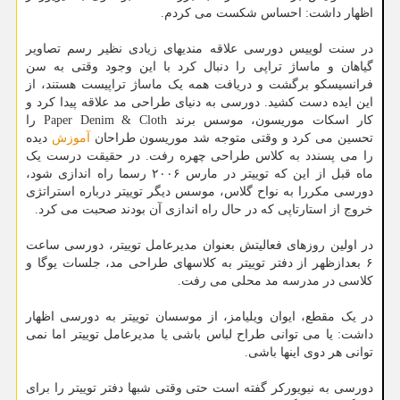
اظهار داشت: احساس شکست می کردم.
در سنت لوییس دورسی علاقه مندیهای زیادی نظیر رسم تصاویر
گیاهان و ماساژ تراپی را دنبال کرد با این وجود وقتی به سن
فرانسیسکو برگشت و دریافت همه یک ماساژ تراپیست هستند، از
این ایده دست کشید. دورسی به دنیای طراحی مد علاقه پیدا کرد و
کار اسکات موریسون، موسس برند Paper Denim & Cloth را
تحسین می کرد و وقتی متوجه شد موریسون طراحان
آموزش
دیده
را می پسندد به کلاس طراحی چهره رفت. در حقیقت درست یک
ماه قبل از این که توییتر در مارس ۲۰۰۶ رسما راه اندازی شود،
دورسی مکررا به نواح گلاس، موسس دیگر توییتر درباره استراتژی
خروج از استارتاپی که در حال راه اندازی آن بودند صحبت می کرد.
در اولین روزهای فعالیتش بعنوان مدیرعامل توییتر، دورسی ساعت
۶ بعدازظهر از دفتر توییتر به کلاسهای طراحی مد، جلسات یوگا و
کلاسی در مدرسه مد محلی می رفت.
در یک مقطع، ایوان ویلیامز، از موسسان توییتر به دورسی اظهار
داشت: یا می توانی طراح لباس باشی یا مدیرعامل توییتر اما نمی
توانی هر دوی اینها باشی.
دورسی به نیویورکر گفته است حتی وقتی شبها دفتر توییتر را برای