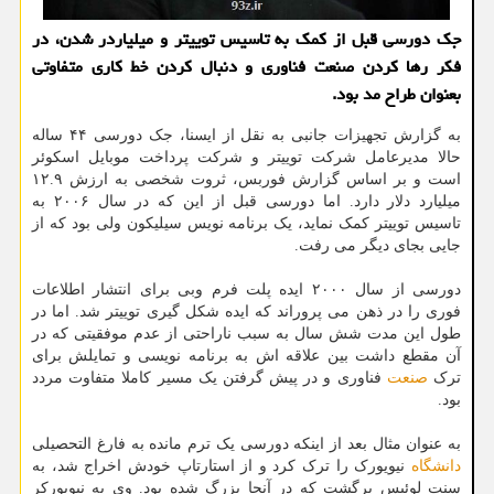
جک دورسی قبل از کمک به تاسیس توییتر و میلیاردر شدن، در
فکر رها کردن صنعت فناوری و دنبال کردن خط کاری متفاوتی
بعنوان طراح مد بود.
به گزارش تجهیزات جانبی به نقل از ایسنا، جک دورسی ۴۴ ساله
حالا مدیرعامل شرکت توییتر و شرکت پرداخت موبایل اسکوئر
است و بر اساس گزارش فوربس، ثروت شخصی به ارزش ۱۲.۹
میلیارد دلار دارد. اما دورسی قبل از این که در سال ۲۰۰۶ به
تاسیس توییتر کمک نماید، یک برنامه نویس سیلیکون ولی بود که از
جایی بجای دیگر می رفت.
دورسی از سال ۲۰۰۰ ایده پلت فرم وبی برای انتشار اطلاعات
فوری را در ذهن می پروراند که ایده شکل گیری توییتر شد. اما در
طول این مدت شش سال به سبب ناراحتی از عدم موفقیتی که در
آن مقطع داشت بین علاقه اش به برنامه نویسی و تمایلش برای
ترک
صنعت
فناوری و در پیش گرفتن یک مسیر کاملا متفاوت مردد
بود.
به عنوان مثال بعد از اینکه دورسی یک ترم مانده به فارغ التحصیلی
دانشگاه
نیویورک را ترک کرد و از استارتاپ خودش اخراج شد، به
سنت لوئیس برگشت که در آنجا بزرگ شده بود. وی به نیویورکر