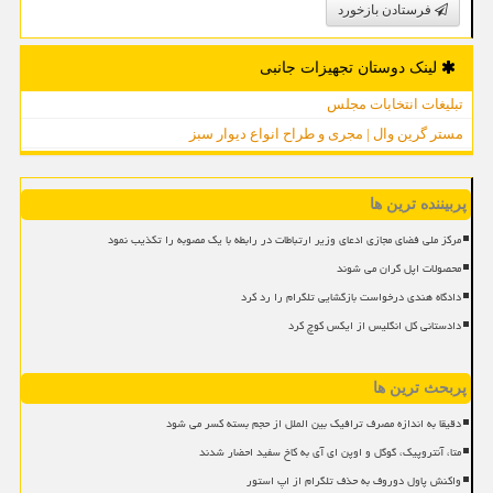
فرستادن بازخورد
لینک دوستان تجهیزات جانبی
تبلیغات انتخابات مجلس
مستر گرین وال | مجری و طراح انواع دیوار سبز
پربیننده ترین ها
مرکز ملی فضای مجازی ادعای وزیر ارتباطات در رابطه با یک مصوبه را تکذیب نمود
محصولات اپل گران می شوند
دادگاه هندی درخواست بازگشایی تلگرام را رد کرد
دادستانی کل انگلیس از ایکس کوچ کرد
پربحث ترین ها
دقیقا به اندازه مصرف ترافیک بین الملل از حجم بسته کسر می شود
متا، آنتروپیک، گوگل و اوپن ای آی به کاخ سفید احضار شدند
واکنش پاول دوروف به حذف تلگرام از اپ استور