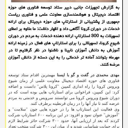
به گزارش تجهیزات جانبی دبیر ستاد توسعه فناوری های حوزه
اقتصاد دیجیتال و هوشمندسازی معاونت علمی و فناوری ریاست
جمهوری از پشتیبانی از استارتاپ های حوزه دیجیتال برای ارائه
خدمات در دوران كرونا آگاهی داد و اظهار داشت: ما علاوه بر اعطای
تسهیلات به 300 استارتاپ ارائه دهنده خدمات به مردم در دوران
شیوع كرونا، تسهیلاتی را برای استارتاپ های فعال در زمینه ارائه
آموزش به دانش آموزان نابینا و ناشنوا در نظر گرفتیم تا در
مهرماه بتوانند آماده تر خدماتی را به این دسته از دانش آموزان
عرضه كنند.
مهدی محمدی در گفت و گو با ایسنا
مهمترین اقدام ستاد توسعه
فناوری های حوزه اقتصاد دیجیتال معاونت علمی از زمان شیوع
ویروس کرونا را راه اندازی کمپین "کرونا پلاس" دانست و اضافه
کرد: این کمپین، فراخوانی برای استارتاپ هایی بوده است که در
دوران شیوع ویروس کرونا می توانستند سرویس و خدمتی به مردم
عرضه کنند تا نیاز آنها را در زمان قرنطینه برطرف کنند.
وی فعالیت این استارتاپ ها را در حوزه هایی چون "سلامت" و
"آموزش" عنوان نمود و افزود: در این برنامه ۶۰۰ استارتاپ شرکت
کردند که بعد از ارزیابی آنها، حدود ۳۰۰ شرکت حائز شرایط لازم
برای حمایت شناسایی شدند و از میان این ۳۰۰ شرکت منتخب تعداد