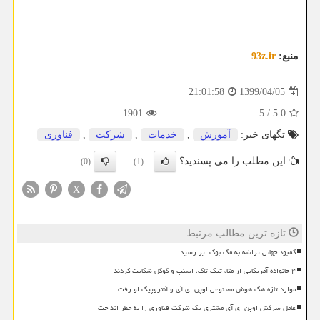
منبع:
93z.ir
1399/04/05
21:01:58
1901
5
/
5.0
تگهای خبر:
آموزش
,
خدمات
,
شركت
,
فناوری
این مطلب را می پسندید؟
(0)
(1)
X
تازه ترین مطالب مرتبط
کمبود جهانی تراشه به مک بوک ایر رسید
۴ خانواده آمریکایی از متا، تیک تاک، اسنپ و گوگل شکایت کردند
موارد تازه هک هوش مصنوعی اوپن ای آی و آنتروپیک لو رفت
عامل سرکش اوپن ای آی مشتری یک شرکت فناوری را به خطر انداخت