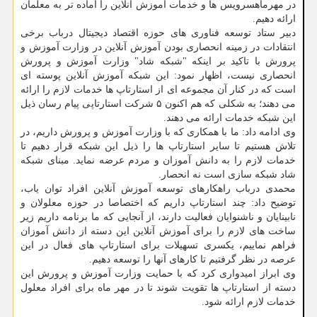
در مهرماهسرویس ها و خدمات آموزش آنلاین را آماده تر به معلمان
ارائه دهیم.
دبیر ستاد توسعه فناوری های حوزه اقتصاد دیجیتال درباب برخی
انتقادات در زمینه انحصاری بودن آموزش آنلاین در وزارت آموزش و
پرورش با تاکید بر اینکه "شبکه شاد" وزارت آموزش و پرورش
انحصاری نیست، اظهار نمود: این شبکه آموزش آنلاین پوسته ای
است که در کنار آن مجموعه ای از استارتاپ ها خدمات لازم را ارائه
می دهند؛ به شکلی که هم اکنون ۵ شرکت استارتاپی پیام رسان ذیل
این شبکه خدمات ارائه می دهند.
وی ادامه داد: ما با همکاری که با وزارت آموزش و پرورش داریم، در
تلاش هستیم تا سایر استارتاپ ها را ذیل این شبکه قرار دهیم تا
خدمات لازم را به دانش آموزان و مردم عرضه نماید. مبنای شبکه
شاد شبکه سازی است نه انحصار.
محمدی درباب راهکارهای توسعه آموزش آنلاین افراد توان یاب،
توضیح داد: چند استارتاپ داریم که اختصاصا در حوزه معلولان و
نابینایان و ناشنوایان فعالیت دارند، از آنجایی که ما برنامه داریم زیر
ساخت های لازم را برای آموزش آنلاین این دسته از دانش آموزان
فراهم نماییم، یکسری تسهیلات برای استارتاپ های فعال در این
عرصه در نظر گرفتیم تا کارهای آنها را توسعه دهیم.
وی ابراز امیدواری کرد که با حمایت وزارت آموزش و پرورش این
دسته از استارتاپ ها تقویت شوند تا در مهر ماه برای افراد معلول
خدمات لازم ارائه شود.