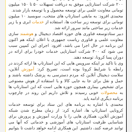
۲۰۰ شرکت استارتاپی موفق به دریافت تسهیلات ۵۰ تا ۱۵۰ میلیون
تومانی معاونت علمی برای توسعه محصول و یا توسعه بازار شدند.
محمدی افزود: به مابقی استارتاپ های منتخب، سوبسید ۱۰ میلیون
تومانی برای توسعه زیر ساخت ها، استفاده از
خدمات
ابری و یا زیر
خدمات زیر ساختی مانند سرور ارائه شد.
دبیر ستادتوسعه فناوری های حوزه اقتصاد دیجیتال و
هوشمند
سازی
معاونت علمی و فناوری ریاست جمهوری با اعلان اینکه هم اکنون
این برنامه در حال اجرا می باشد، افزود: اجرای این کمپین سبب
می شود که ۳۰۰ شرکت استارتاپی خدمات خودرا برای ارائه در
دوران پسا کرونا، توسعه دهند.
وی با تاکید بر اینکه سرویس هایی که این استارتاپ ها ارائه کردند در
رابطه با شرایط کرونا بوده است، تصریح کرد:
آموزش
آنلاین،
سلامت دیجیتال آنلاین که مردم دسترسی به پزشک داشته باشند و
حمل و نقل برای جا به جایی کالا و یا استفاده از هوش مصنوعی
برای تشخیص بیماری همچون حوزه هایی است که این استارتاپ ها
به
محصولات
خوبی رسیدند و تلاش داریم این روند در چارچوب
برنامه دیگری ادامه یابد.
محمدی با اشاره به برنامه های این ستاد برای توسعه خدمات
کرونایی استارتاپ ها، اشاره کرد: از زمان مطرح شدن شبکه
آموزش آنلاین، همکاری هایی را با وزارت آموزش و پرورش برای
شناسایی ظرفیت استارتاپ های آموزشی و خدماتی که آنها می
توانند عرضه کنند، داشتیم. این همکاری ادامه خواهد داشت تا بتوانیم