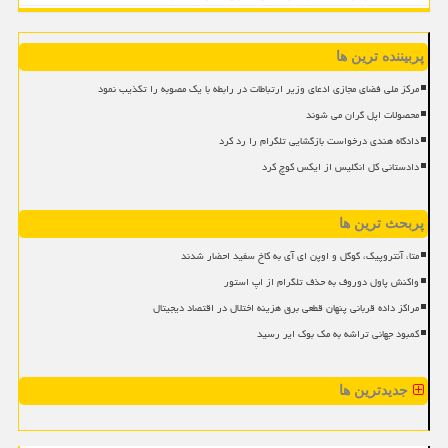
پربیننده ترین ها
مرکز ملی فضای مجازی ادعای وزیر ارتباطات در رابطه با یک مصوبه را تکذیب نمود
محصولات اپل گران می شوند
دادگاه هندی درخواست بازگشایی تلگرام را رد کرد
دادستانی کل انگلیس از ایکس کوچ کرد
پربحث ترین ها
متا، آنتروپیک، گوگل و اوپن ای آی به کاخ سفید احضار شدند
واکنش پاول دوروف به حذف تلگرام از اپ استور
مراکز داده قربانی پنهان قطعی برق هزینه اختلال در اقتصاد دیجیتال
کمبود جهانی تراشه به مک بوک ایر رسید
جدیدترین ها