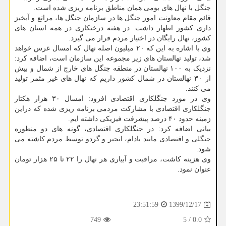
جنگل با نهال های بومی همان مناطق برنامه ریزی شده است.
قائم مقام معاونت امور جنگل ها در سازمان جنگل ها، مراتع و آبخیز
داری کشور اظهار داشت: در هفته درختکاری در همه استان های
کشور، نهال رایگان در اختیار مردم قرار می گیرد.
وی با اشاره به این که ۲۰ میلیون اصله نهال که امسال غرس خواهد
شد، تولید نهالستان های زیر مجموعه این سازمان است، اضافه کرد:
نزدیک به ۱۰۰ نهالستان در منطقه جنگل های خارج از شمال و بیش
از ۳۰ نهالستان در شمال کشور داریم که نهال های غیر مثمر تولید
می کنند.
وی در مورد جنگلکاری اقتصادی افزود: امسال ۳۰ هزار هکتار
جنگلکاری اقتصادی با مشارکت مردمی برنامه ریزی شده که دراین
زمینه حدود ۴۰ درصد پیشرفت فیزیکی داشته ایم.
بیانی اضافه کرد: در جنگلکاری اقتصادی، گونه های دو منظوره
جنگلی و اقتصادی مانند بادام، انجیر و گردو توسط مردم کاشته می
شود.
وی هزینه کاشت، مراقبت و آبیاری هر نهال را ۲۲ تا ۲۵ هزار تومان
عنوان نمود.
1399/12/17
23:51:59
749
5
/
0.0