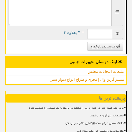
= ۴ بعلاوه ۴
فرستادن بازخورد
لینک دوستان تجهیزات جانبی
تبلیغات انتخابات مجلس
مستر گرین وال | مجری و طراح انواع دیوار سبز
پربیننده ترین ها
مرکز ملی فضای مجازی ادعای وزیر ارتباطات در رابطه با یک مصوبه را تکذیب نمود
محصولات اپل گران می شوند
دادگاه هندی درخواست بازگشایی تلگرام را رد کرد
دادستانی کل انگلیس از ایکس کوچ کرد