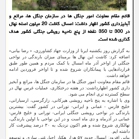
قائم مقام معاونت امور جنگل ها در سازمان جنگل ها، مراتع و
آبخیزداری کشور اظهار داشت: امسال کاشت 20 میلون اصله نهال
در 300 تا 350 نقطه از پنج ناحیه رویشی جنگلی کشور هدف
گذاری شده است.
به گزارش روز یکشنبه ایرنا از وزارت جهاد کشاورزی، « رضا بیانی»
اضافه کرد: کاشت این نهال ها برمبنای میزان بارندگی در نواحی
جنگلی از اواخر آذر ماه امسال با کمک مردم و همین طور طبق
قراردادهایی با پیمانکاران شروع شده و تا اواخر فروردین ادامه
خواهد داشت.
قائم مقام معاونت امور جنگل ها در سازمان جنگل ها، مراتع و آبخیز
داری کشور اظهارداشت: در هفته درختکاری، عملیات غرس نهال در
سطح کسترده تری انجام می شود.
وی با اشاره به پنج ناحیه رویشی هیرکانی، زارگرسی، ارسبارانی،
خلیج فارس - عمانی و ایرانی- تورانی در کشور گفت: بیشترین
بارندگی در نواحی رویشی جنگلی ایرانی- تورانی و خلیج فارس-
عمانی در آذرماه و دی ماه است و در این نواحی با اولین بارندگی،
نهالکاری شروع شده و هم اکنون نزدیک به ۳۰ درصد پیشرفت کار
داشته ایم.
بیانی افزود: امسال حدود ۵۷ هزار هکتار احیا، غنی سازی و توسعه