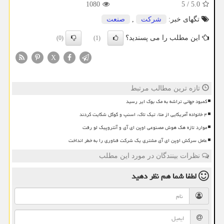
1080
5
/
5.0
تگهای خبر:
شركت
,
صنعت
این مطلب را می پسندید؟
(0)
(1)
X
تازه ترین مطالب مرتبط
کمبود جهانی تراشه به مک بوک ایر رسید
۴ خانواده آمریکایی از متا، تیک تاک، اسنپ و گوگل شکایت کردند
موارد تازه هک هوش مصنوعی اوپن ای آی و آنتروپیک لو رفت
عامل سرکش اوپن ای آی مشتری یک شرکت فناوری را به خطر انداخت
نظرات بینندگان در مورد این مطلب
لطفا شما هم
نظر دهید