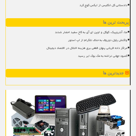
دادستانی کل انگلیس از ایکس کوچ کرد
پربحث ترین ها
متا، آنتروپیک، گوگل و اوپن ای آی به کاخ سفید احضار شدند
واکنش پاول دوروف به حذف تلگرام از اپ استور
مراکز داده قربانی پنهان قطعی برق هزینه اختلال در اقتصاد دیجیتال
کمبود جهانی تراشه به مک بوک ایر رسید
جدیدترین ها