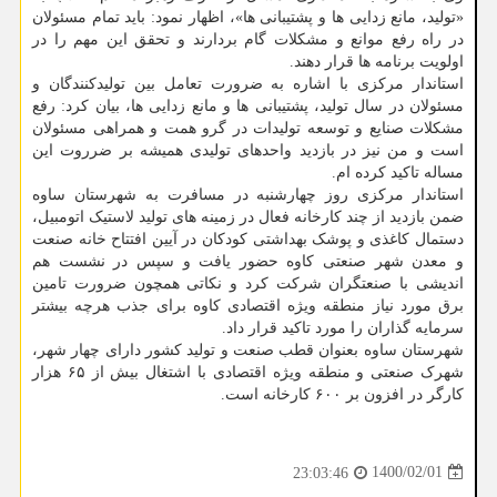
«تولید، مانع زدایی ها و پشتیبانی ها»، اظهار نمود: باید تمام مسئولان
در راه رفع موانع و مشکلات گام بردارند و تحقق این مهم را در
اولویت برنامه ها قرار دهند.
استاندار مرکزی با اشاره به ضرورت تعامل بین تولیدکنندگان و
مسئولان در سال تولید، پشتیبانی ها و مانع زدایی ها، بیان کرد: رفع
مشکلات صنایع و توسعه تولیدات در گرو همت و همراهی مسئولان
است و من نیز در بازدید واحدهای تولیدی همیشه بر ضرروت این
مساله تاکید کرده ام.
استاندار مرکزی روز چهارشنبه در مسافرت به شهرستان ساوه
ضمن بازدید از چند کارخانه فعال در زمینه های تولید لاستیک اتومبیل،
دستمال کاغذی و پوشک بهداشتی کودکان در آیین افتتاح خانه صنعت
و معدن شهر صنعتی کاوه حضور یافت و سپس در نشست هم
اندیشی با صنعتگران شرکت کرد و نکاتی همچون ضرورت تامین
برق مورد نیاز منطقه ویژه اقتصادی کاوه برای جذب هرچه بیشتر
سرمایه گذاران را مورد تاکید قرار داد.
شهرستان ساوه بعنوان قطب صنعت و تولید کشور دارای چهار شهر،
شهرک صنعتی و منطقه ویژه اقتصادی با اشتغال بیش از ۶۵ هزار
کارگر در افزون بر ۶۰۰ کارخانه است.
1400/02/01
23:03:46