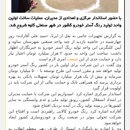
با حضور استاندار مرکزی و تعدادی از مدیران، عملیات ساخت اولین
واحد تولید رنگ آستر خودرو کشور در شهر صنعتی کاوه شروع شد.
به گزارش تجهیزات جانبی به نقل از ایرنا، «سید علی آقازاده» روز
چهارشنبه در حاشیه بازدید از چند واحد صنعتی شهرستان ساوه و
آیین کلنگزنی این واحد تولید رنگ آستر خودرو به خبرنگاران اظهار
داشت: ساخت این واحد به حدود ۲ هزار میلیارد تومان اعتبار نیاز
دارد و حمایت جدی از این
صنعت
امری لازم است.
وی گفت: در این شرکت برای اولین بار در کشور رنگ آستر خودرو
تولید خواهد شد و مقرر است این طرح توسعه با ۵۰۰ میلیارد تومان
سرمایه و بیش از یک هزار میلیارد تومان تسهیلات بانکی به بهره
برداری برسد که همراهی بانک و حمایت مالی از این شرکت باید در
اولویت قرار گیرد.
استاندار مرکزی اشاره کرد: امیدواریم این شرکت با حمایت مدیران
در امتداد استقلال کشور، رونق تولید ملی و عدم وابستگی به سایر
کشورها در زمینه تولید رنگ در آینده نزدیک افتتاح شود.
آقازاده اشاره کرد: رنگ خودرو کالایی راهبردی است و افتتاح این
شرکت تحولی موثر در صنعت رنگ و خودروسازی کشور ایجاد
خواهدنمود.
وی با اشاره به نامگذاری امسال از طرف رهبر معظم انقلاب به