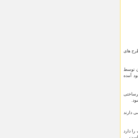
رح های
ان توسط
د آمده
رساختی
ود.
ی دارند
را دارد
 است.