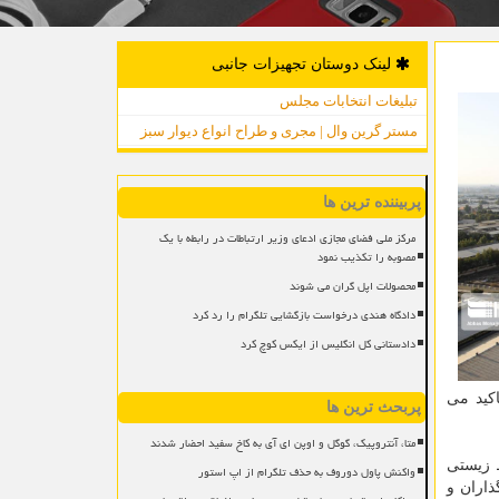
لینک دوستان تجهیزات جانبی
تبلیغات انتخابات مجلس
مستر گرین وال | مجری و طراح انواع دیوار سبز
پربیننده ترین ها
مرکز ملی فضای مجازی ادعای وزیر ارتباطات در رابطه با یک
مصوبه را تکذیب نمود
محصولات اپل گران می شوند
دادگاه هندی درخواست بازگشایی تلگرام را رد کرد
دادستانی کل انگلیس از ایکس کوچ کرد
کید می
پربحث ترین ها
متا، آنتروپیک، گوگل و اوپن ای آی به کاخ سفید احضار شدند
 زیستی
واکنش پاول دوروف به حذف تلگرام از اپ استور
ذاران و