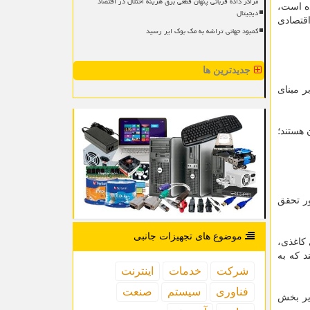
مراکز داده قربانی پنهان قطعی برق هزینه اختلال در اقتصاد
ه است،
دیجیتال
اقتصادی
کمبود جهانی تراشه به مک بوک ایر رسید
جدیدترین ها
ر مبنای
هستند؛
ور تحقق
موضوع های تجهیزات جانبی
کاغذی،
د که به
شركت
خدمات
اینترنت
فناوری
سیستم
صنعت
دیر بخش