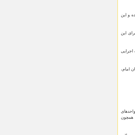
هره برداری رسیده و این
رای این
 ایجاد ۱۳ هزار و ۷۶۰ شغل جدید و با مشخص کردن سهم ۲۵ دستگاه اجرایی
ن امام،
واحدهای
تلف همچون