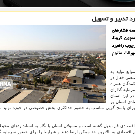
د تدبیر و تسهیل
مه فشارهای
مچون کرونا،
چوب راهبرد
هیلات متنوع
نع تولید به
نعتی فعال در
نندگان همراه
مایه گذاران
در این استان
ادی استان بر
ی پاسخ گویی مناسب به حضور حداکثری بخش خصوصی در حوزه تولید تا
تصادی قم تبدیل گشته است و مسؤلان استان با نگاه به استانداردهای محیط
اقتصادی به بالاترین حد ممکن ارتقا دهند و شرایط را برای حضور سرمایه گ