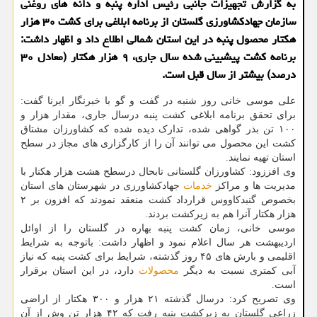
به گزارش تجهیزات جانبی رئیس اداره پنبه و دانه های روغنی
سازمان جهادکشاورزی گلستان از برنامه ابلاغی برای کشت ۳۰ هزار
هکتار محصول پنبه در این استان شمالی اطلاع داد و اظهار داشت:
برنامه کشت پیشبینی شده سال جاری، ۹ هزار هکتار (معادل ۳۰
درصد) بیشتر از سال قبل است.
علی موسی خانی روز شنبه در گفت و گو با خبرنگار ایرنا گفت:
برای تحقق برنامه ابلاغی کشت پنبه درسال جاری، مقدار هزار و
۱۰۰ تن بذر گواهی شده، تدارک دیده شده که کشاورزان مشتاق
کشت این محصول می توانند آن را از کارگزاری های مجاز در سطح
استان تهیه نمایند.
وی افززود: کشاورزان گلستانی تابحال درسطح هشت هزار هکتار با
مدیریت ها و مراکز
خدمات
جهادکشاورزی در شهرستان های استان
بخصوص گنبدکاووس قرارداد کشت منعقد نمودند که افزون بر ۲
هزار هکتار آنرا هم به زیرکشت بردند.
موسی خانی، زمان کشت پنبه بهاره در گلستان را از اوائل
اردیبهشت هر سال اعلام نمود و اظهار داشت: باتوجه به شرایط
اقلیمی و بارش های ۴۵ روز گذشته، شرایط برای کشت پنبه که نیاز
آبی کمتری نسبت به دیگر
محصولات
دارد، در این استان برقرار
است.
وی تصریح کرد: درسال گذشته ۲۱ هزار و ۳۰۰ هکتار از اراضی
زراعی گلستان به زیرکشت پنبه رفت که ۴۲ هزار تن وش از آن