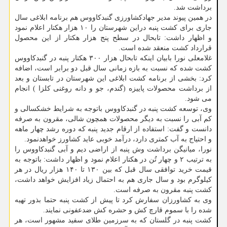
برداشت شد.
در همین پیوند مدیر جهادکشاورزی گنبدکاووس هم برنامه ابلاغی سال
جاری برای کشت پنبه دراین شهرستان را ۱۰ هزار هکتار اعلام نمود
و اظهار داشت: تابحال در سطح پنج هزار هکتار از این محصول
قرارداد کشت منعقد شده است.
غلامعلی نورا بابیان اینکه تابحال هزار ۳۰۰ هکتار پنبه در گنبدکاووس
کشت شده که نسبت به بازه زمانی سال قبل دو برابر است، اضافه
کرد: بخشی از برنامه کشت ابلاغی این شهرستان در تابستان و بعد
از برداشت محصولات پاییزه (گندم، جو و دانه روغنی کلزا ) انجام
می شود.
وی، توسعه کشت پنبه در گنبدکاووس باتوجه به شرایط خشکسالی و
کم آبی را نسبت به دیگر محصولات همچون شالی، مقرون به صرفه
دانست و گفت: استفاده از ارقام جدید پنبه که دوره رشد چهار ماهه
و احتیاج به آب کمتری دارد، درآمد خوبی عاید کشاورز خواهدنمود.
نورا، میانیگن برداشت وش پنبه از اراضی دیم و آبی گنبدکاووس را
به ترتیب ۲ و چهار تُن در هکتار اعلام نمود و اظهار داشت: باتوجه به
قیمت خرید توافقی سال قبل که بین ۱۳۰ تا ۱۴۰ هزار ریال در هر
کیلوگرم بود و سال جاری هم به احتمال زیاد افزایش خواهد داشت،
کشت پنبه مقرون به صرفه است.
وی به کشاورزان سفارش کرد تا پیش از کشت پنبه حتما بذور تهیه
شده را با سموم قارچ کش و حشره کش ضدعفونی نمایند.
کشت پنبه در گلستان که به سرزمین طلای سفید مشهور است، هر