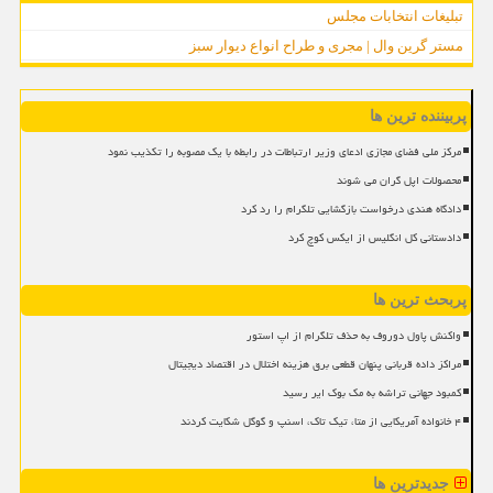
تبلیغات انتخابات مجلس
مستر گرین وال | مجری و طراح انواع دیوار سبز
پربیننده ترین ها
مرکز ملی فضای مجازی ادعای وزیر ارتباطات در رابطه با یک مصوبه را تکذیب نمود
محصولات اپل گران می شوند
دادگاه هندی درخواست بازگشایی تلگرام را رد کرد
دادستانی کل انگلیس از ایکس کوچ کرد
پربحث ترین ها
واکنش پاول دوروف به حذف تلگرام از اپ استور
مراکز داده قربانی پنهان قطعی برق هزینه اختلال در اقتصاد دیجیتال
کمبود جهانی تراشه به مک بوک ایر رسید
۴ خانواده آمریکایی از متا، تیک تاک، اسنپ و گوگل شکایت کردند
جدیدترین ها