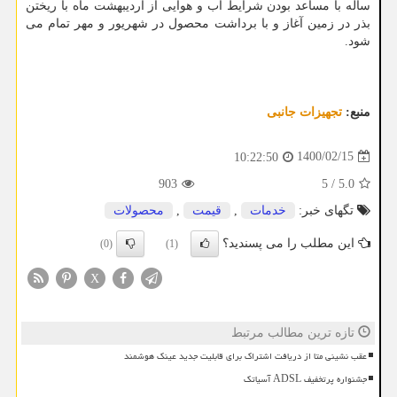
ساله با مساعد بودن شرایط آب و هوایی از اردیبهشت ماه با ریختن
بذر در زمین آغاز و با برداشت محصول در شهریور و مهر تمام می
شود.
منبع:
تجهیزات جانبی
1400/02/15
10:22:50
903
5
/
5.0
تگهای خبر:
خدمات
,
قیمت
,
محصولات
این مطلب را می پسندید؟
(0)
(1)
X
تازه ترین مطالب مرتبط
عقب نشینی متا از دریافت اشتراک برای قابلیت جدید عینک هوشمند
جشنواره پرتخفیف ADSL آسیاتک