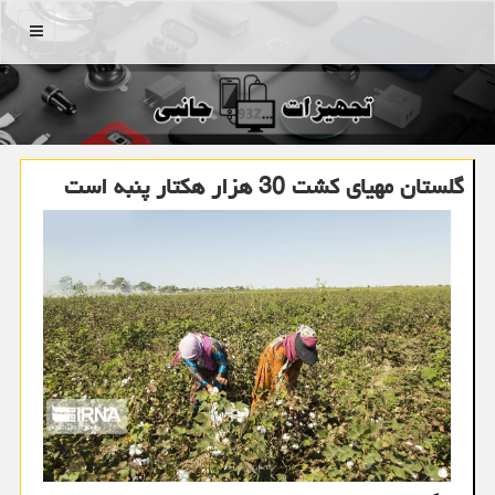
منو
گلستان مهیای كشت 30 هزار هكتار پنبه است