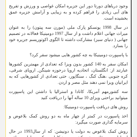
وجود دریاهای دورتا دور این جزیره امکان غواصی و ورزش و تفریح
های آبی زیادی را فراهم کرده و به زیبایی و آرامش جزیره عمق
بخشیده است.
در سال 1998 یونسکو پارک ملی (مورن سه پیتون) را به عنوان
میراث جهانی اعلام داشت و از سال 1997 دومینیکا فعالانه در تصمیم
جهانی ( دنیای سبز) مشارکت داشته تا الگوی اکوتوریسم جزیره خود
را بسازد.
با پاسپورت دومینیکا به چه کشور هایی میشود سفر کرد؟
امکان سفر به 140 کشور بدون ویزا که تعدادی از مهمترین کشورها
عبارتند از: انگلستان، اتحادیه اروپا درحوزه شینگن
,
اروپای شرقی،
کره جنوبی ،هنگ کنگ ، سنگاپور، حتی تعدادی از کشورهایی که به
ایرانیان ویزا نمی دهند مثل مصر و اردن.
سه کشورمهم آمریکا، کانادا و استرالیا با داشتن این پاسپورت
میتوانید براحتی ویزای 10 ساله آنها را دریافت کنید
روش های دریافت پاسپورت دومینیکا:
اخذ پاسپورت در کمتر از چهار ماه به دو روش کمک بلاعوض و
سرمایه گذاری صورت میگیرد:
روش کمک بلاعوض به دولت یا دونیشن: که از سال1993 در حال