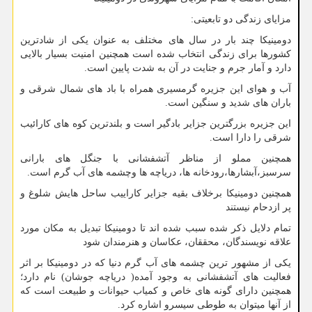
مزایای زندگی دو تابعیتی:
دومینیکا چند بار در سال های مختلف به عنوان یکی از شادترین
کشورها برای زندگی انتخاب شده است همچنین امنیت بسیار بالایی
دارد و آمار جرم و جنایت در آن به شدت پایین است.
آب و هوای این جزیره گرمسیری همراه با باد های شمال شرقی و
باران های شدید و سنگین است.
این جزیره بزرگترین جزایر بادگیر است و بلندترین کوه های کارائیب
شرقی را دارا است.
همچنین مملو از مناظر آتشفشانی با جنگل های بارانی
سرسبز،آبشارها،رودخانه ها، دریاچه ها وچشمه های آب گرم است.
همچنین دومینیکا برخلاف بقیه جزایر کاراییب ساحل هایش شلوغ و
پر ازدحام نیستند
تمام دلایل ذکر شده سبب شده اند تا دومینیکا تبدیل به مکان مورد
علاقه نویسندگان، محققان، عکاسان و هنرمندان شود
یکی از مشهور ترین چشمه های آب گرم دنیا که در دومینیکا بر اثر
فعالیت های آتشفشانی به وجود آمده( دریاچه جوشان) نام دارد؛
همچنین دارای گونه های خاص و کمیاب حیوانات و طبیعت است که
از آنها میتوان به طوطی سیسرو اشاره کرد.