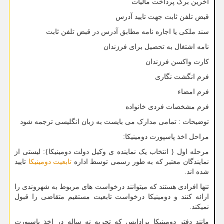
آخرین برگ پرداخت مالیات
قبض تلفن ثابت جهت تایید آدرس
سند ملکی یا اجاره نامه مطابق آدرس در قبض تلفن ثابت
نامه اشتغال به تحصیل برای فرزندان
کارت واکسن فرزندان
فرم انگشت نگاری
فرم امضاء
فرم مشخصات فردی خانواده
توضیحات : تمامی مدارک می بایست به زبان انگلیسی ترجمه شود
مراحل اخذ پاسپورت دومینیکا:
مرحله اول { انتخاب یک نماینده ی وکیل دولت دومینیکا}: لیستی از
نمایندگان معتبر که به طور رسمی توسط اداره
تابعیت دومینیکا
تایید
شده اند.
تنها افرادی هستند که میتوانند درخواست های مربوط به شهروندی را
ارائه کنند و دومینیکا درخواست تابعیت مستقیم متقاضی را قبول
نمیکند.
مانند دفتر دومینیکا پرادایس که تجربه نه ساله در اخذ پاسپورت