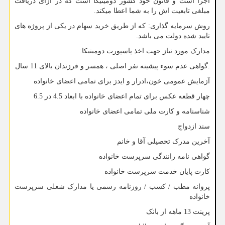
اجرا است و قانون خود کشور دومینیکا است که در ازای دریافت
مبلغی تابعیت اش را به شما اعطا میکند.
روش سرمایه گذاری: که از طریق خرید سهام در یکی از پروژه های
تایید شده دولت می باشد.
مدارک مورد نیاز جهت اخذ پاسپورت دومینیکا:
.گواهی عدم سوء پیشینه نفر اصلی ، همسر و فرزندان بالای 11 سال
آزمایش عمومی خون،ادرار و ایدز برای تمامی اعضای خانواده
چهار قطعه عکس برای تمام اعضای خانواده با ابعاد 4.5 در 6.5
شناسنامه و کارت ملی تمامی اعضای خانواده
سند ازدواج
آخرین مدرک تحصیلی آقا و خانم
گواهی نامه رانندگی سرپرست خانواده
کارت پایان خدمت سرپرست خانواده
پروانه مطب / کسب / روزنامه رسمی یا مدارک شغلی سرپرست
خانواده
پرینت 13 ماهه از بانک