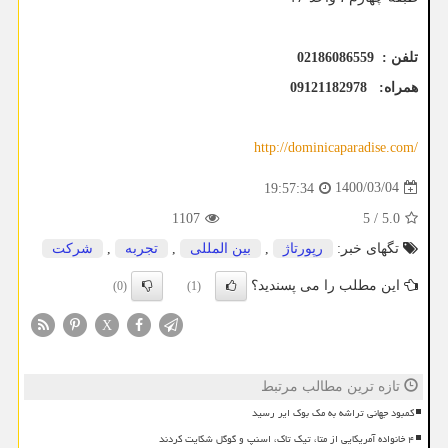
تلفن : 02186086559
همراه:
09121182978
http://dominicaparadise.com/
1400/03/04
19:57:34
1107
5
/
5.0
تگهای خبر:
رپورتاژ
,
بین المللی
,
تجربه
,
شركت
این مطلب را می پسندید؟
(0)
(1)
X
تازه ترین مطالب مرتبط
کمبود جهانی تراشه به مک بوک ایر رسید
۴ خانواده آمریکایی از متا، تیک تاک، اسنپ و گوگل شکایت کردند