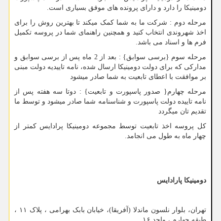
دومینیکا را دارد و دارای پرونده های موفق بسیاری است.
مرحله دوم : شرکت ما به شما کمک میکند تا بهترین روش را برای
اخذ شهروندی انتخاب کنید و همچنین راهنمای شما در پروسه تکمیل
فرم ها و اسناد می باشد.
مرحله سوم {برسی سوابق} : بعد از 2 ماه پس از برسی سوابق و
مدارکی که برای دولت دومینیکا ارسال شده، نامه تاییدیه دولت مبنی
بر موافقت با اعطای تابعیت به شما صادر میشود
مرحله چهارم{ صدور پاسپورت و تابعیت} : دوتا سه هفته پس از
نامه تاییده دولت پاسپورت و شناسنامه شما صادر میشود و توسط ما
تقدیم تان میگردد
کل پروسه اخذ تابعیت توسط مجموعه دومینیکا پرادایس کمتر از
چهار ماه به طول می انجامد.
دومینیکا پارادایس
تهران، بلوار نلسون ماندلا (آفریقا)، خیابان بابک بهرامی ، پلاک ۱۱ ،
طبقه چهارم ، واحد ۱۶