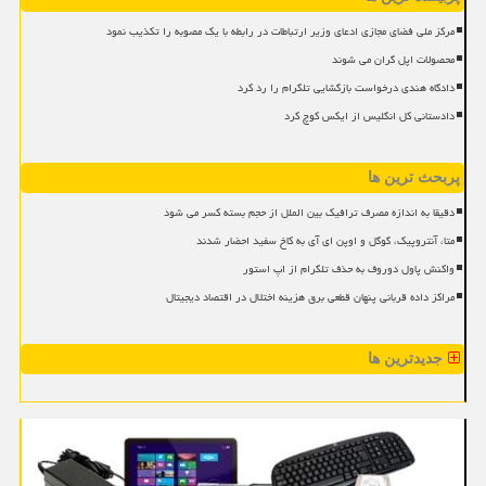
مرکز ملی فضای مجازی ادعای وزیر ارتباطات در رابطه با یک مصوبه را تکذیب نمود
محصولات اپل گران می شوند
دادگاه هندی درخواست بازگشایی تلگرام را رد کرد
دادستانی کل انگلیس از ایکس کوچ کرد
پربحث ترین ها
دقیقا به اندازه مصرف ترافیک بین الملل از حجم بسته کسر می شود
متا، آنتروپیک، گوگل و اوپن ای آی به کاخ سفید احضار شدند
واکنش پاول دوروف به حذف تلگرام از اپ استور
مراکز داده قربانی پنهان قطعی برق هزینه اختلال در اقتصاد دیجیتال
جدیدترین ها