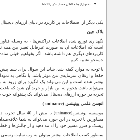
عدم نیاز به داشتن حساب در بانک‌ها
یکی دیگر از اصطلاحات پر کاربرد در دنیای ارزهای دیجیتال
بلاک جین
نگهداری توزیع شده اطلاعات تراکنش‌ها ، به وسیله فناو
است که اطلاعات آن به صورت غیرقابل تغییر بین همه نود
کاربردهای دیگری هم داشته باشد. اگر بخواهیم خیلی ساده ای
جستجو تشبیه کنیم.
با توجه به موارد گفته شد، شاید این سوال برای شما پیش بیای
حفظ و ارتقای سرمایه‌ی من موثر باشد. با نگاهی به نمودا
بیشتر شده است و این می‌تواند یک انگیزه برای ورود به ب
می‌تواند باعث هجوم به این بازار و خرید آن شود که باعث گ
تجربه در حوزه ارزهای دیجیتال می‌تواند یک پشتوانه خوب 
انجمن علمی یونیننس (
( uninance
موسسه یونیننس(
uninance
) با بیش از 40 
مشاورین با تجربه در این حوزه می‌تواند به شما علاقه‌مندان
ریسک و ضرر مسیر خود را ادامه دهید و از چالش‌ها و خظرات م
بمنظور کسب اطلاعات بیشتر میتوان به وب سایت رسمی ا