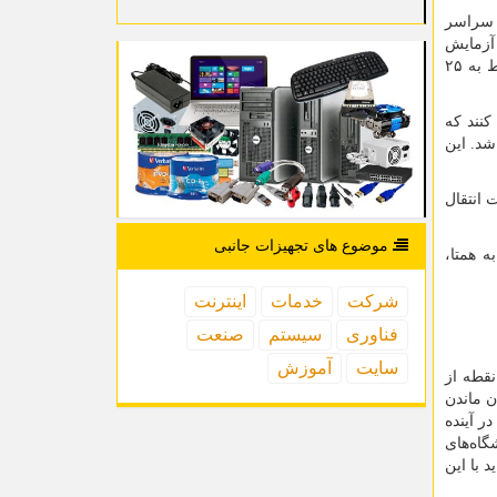
ها سراسر
 آزمایش
بودند جایگزین پول نقد کنند. بدین ترتیب رانندگان کامیون‌ها از این کارت‌ها به جای حمل پول نقد استفاده کردند. این قضیه درست مربوط به ۲۵
کنند که
شد. این
ت انتقال
موضوع های تجهیزات جانبی
به همتا،
شركت
خدمات
اینترنت
فناوری
سیستم
صنعت
سایت
آموزش
نقطه از
ن ماندن
ر آینده
گاه‌های
 با این