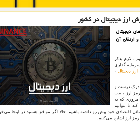
زش ارز دیجیتال در كشور
ای دیجیتال
و ارتقای آن
م ، لازم بذکر
7 رشته در حوزه سرمایه گذاری
رز دیجیتال
،
د درک درست و
مز ارز ، بیت
 امروزی که به
 تا بتوانیم
سائل اقتصادی خود پیش رو داشته باشیم. حالا اگر موافق هستید در اینجا می‌خو
رمز ارز اشاره می‌کنیم.