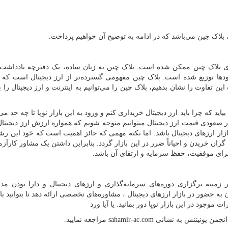
، بلاک جین می‌باشد که در ادامه به توضیح آن خواهیم پرداخت.
ری بلاک چین ممکن شده است. بلاک چین به زبان ساده، یک دفترچه یادداشت 
ها توزیع شده است. بلاک چین مفهومی گسترده‌تر از ارز دیجیتال است که م
ن تفاوت را نشان بدهیم، بلاک چین را می‌توانیم به اینترنت و ارز دیجیتال را ب
د که چرا باید ارز دیجیتال خریداری کنم و ورود به این بازار نوپا تا چه حد می‌ت
ر صعودی قیمت ارز دیجیتال میتوانیم متوجه شویم که همواره ارزش ارز دیجیتال
ازار ارزهای دیجیتال باشد. اما نکته مهمی ‌که حائز اهمیت است که خود این ر
ران خریدن و احیاناً ضرر در این بازار گردد. بنابراین داشتن یک مشاور کارآزمو
برای موفقیت، حفظ سرمایه و ارتقای آن باشد.
سال تجربه در زمینه برگزاری دوره‌های سرمایه‌گذاری و ارزهای دیجیتال و دارا بودن 
 به حضور در بازار ارزهای دیجیتال ، مشاوره‌های تخصصی ارائه دهد تا بتوانید با 
وجود در این بازار نوپا دور بمانید. یا آیا ورد
نجمن یونیننس به نشانی
sahamir-ac.com
مراجعه نمایید.