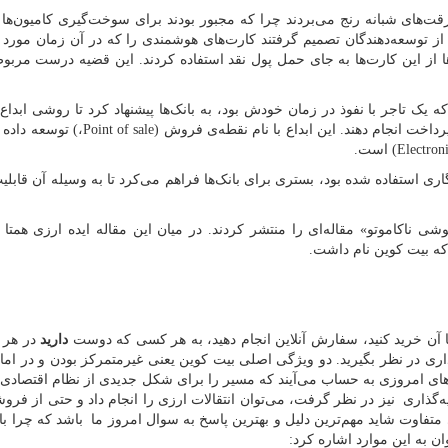
نزین هلند از سرقت‌های شبانه رنج می‌بردند چرا که مجبور بودند برای سوخت‌گیری کامیون‌
ی از توسعه‌دهندگان تصمیم گرفتند کارت‌های هوشمندی را که در آن زمان مورد
ه یک تاجر با نفوذ در زمان خودش بود، به بانک‌ها پیشنهاد کرد تا روشی ابداع 
رداخت انجام دهند. این ابداع با نام نقطه‌ی فروش
Point of sale)
،
(
توسعه داده 
(Electron
است.
م رمزنگاری استفاده شده بود، بستری برای بانک‌ها فراهم می‌کرد تا به وسیله آن قابلی
«ساتوشی ناکاموتو» مقاله‌ای را منتشر کردند. در میان این مقاله ایده ارزی همتا 
 که بیت کوین نام داشت.
ا آن خرید کنید، سفارش‌ آنلاین انجام دهید، به هر کسی که دوست
دارید
در هر 
اری در نظر بگیرید. دو ویژگی اصلی بیت کوین یعنی غیرمتمرکز بودن و در اما
های امروزی به حساب می‌آیند که مسیر را برای شکل جدیدی از نظام اقتصادی د
ه‌گذاری نیز در نظر گرفت، می‌توان انتقالات ارزی را انجام داد و حتی از فروش
تفاوت شاید مهم‌ترین دلیل و بهترین پاسخ به سوال امروز ما باشد که چرا باید
ن به این موارد اشاره کرد: