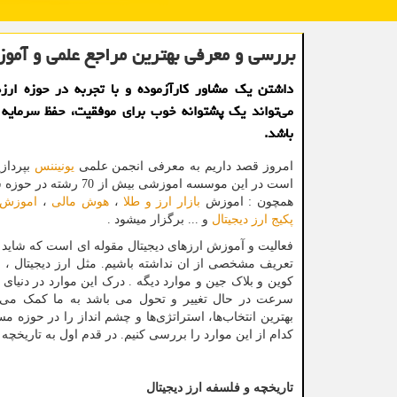
بررسی و معرفی بهترین مراجع علمی و آمو
داشتن یك مشاور كارآزموده و با تجربه در حوزه ارزه
می‌تواند یك پشتوانه خوب برای موفقیت، حفظ سرمایه 
باشد.
امروز قصد داریم به معرفی انجمن علمی
یونیننس
بپردازی
است در این موسسه اموزشی بیش از 0
همچون : اموزش
بازار ارز و طلا
،
هوش مالی
،
اموزش ا
پکیج ارز دیجیتال
و ... برگزار میشود .
فعالیت و آموزش ارزهای دیجیتال مقوله ای است که شای
تعریف مشخصی از ان نداشته باشیم. مثل ارز دیجیتال ، ر
کوین و بلاک جین و موارد دیگه . درک این موارد در دنیای
سرعت در حال تغییر و تحول می باشد به ما کمک می کند
بهترین انتخاب‌ها، استراتژی‌ها و چشم انداز را در حوزه م
کدام از این موارد را بررسی کنیم. در قدم اول به تاریخچه 
تاریخچه و فلسفه ارز دیجیتال