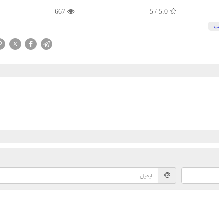
667
5
/
5.0
نت
X