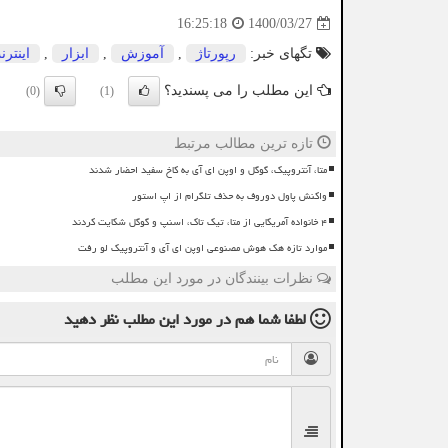
1400/03/27
16:25:18
تگهای خبر:
رپورتاژ
,
آموزش
,
ابزار
,
اینتر
این مطلب را می پسندید؟
(0)
(1)
تازه ترین مطالب مرتبط
متا، آنتروپیک، گوگل و اوپن ای آی به کاخ سفید احضار شدند
واکنش پاول دوروف به حذف تلگرام از اپ استور
۴ خانواده آمریکایی از متا، تیک تاک، اسنپ و گوگل شکایت کردند
موارد تازه هک هوش مصنوعی اوپن ای آی و آنتروپیک لو رفت
نظرات بینندگان در مورد این مطلب
لطفا شما هم
در مورد این مطلب
نظر دهید