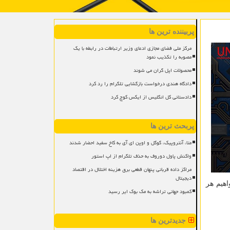
پربیننده ترین ها
مرکز ملی فضای مجازی ادعای وزیر ارتباطات در رابطه با یک
مصوبه را تکذیب نمود
محصولات اپل گران می شوند
دادگاه هندی درخواست بازگشایی تلگرام را رد کرد
دادستانی کل انگلیس از ایکس کوچ کرد
پربحث ترین ها
متا، آنتروپیک، گوگل و اوپن ای آی به کاخ سفید احضار شدند
واکنش پاول دوروف به حذف تلگرام از اپ استور
مراکز داده قربانی پنهان قطعی برق هزینه اختلال در اقتصاد
دیجیتال
اهیم هر
کمبود جهانی تراشه به مک بوک ایر رسید
جدیدترین ها