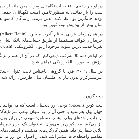
در اواخر دهه‌ی ۱۹۸۰، ایستگاه‌های پمپ ب
شب را باز بمانند. به منظور تامین امنیت نگهبانان، جمع
سال پیش از پیدایش بیت کوین بود.
در همان زمان فردی به نام آلبرت هیجین
(Albert Heijin)
ک
خریداران بتوانند مستقیما از طریق حساب‌های بانکی‌شان پ
تقریبا قدیمی‌ترین نمونه موجود از پول الکترونیکی
ic cash)
در اواخر دهه 90 شرکت دیجی‌کش که در آن از عل
ارزش به صورت الکترونیکی فراهم شود.
در سال ۲۰۰۹، فرد یا گروهی ناشناس تحت عنوان 
غیرمتمرکز و بدون نیاز به اطمینان میان طرفین، ارائه شد
بیت کوین
بیت کوین
(bitcoin)
نوعی ارز دیجیتال است که می‌توانید ب
جهان پول بفرستید یا حتی آن را به عنوان نوعی سرمایه‌گذ
از چاپ واحدهای پولی بیشتر، دستاورد مهمی در برابر پول‌
باز می‌کند. بیت کوین را می‌توان به عنوان یک ابزار سرمای
آنلاین سفارش داد. همین کارکردهای مختلف و استفاده‌های م
مفاهیم واصطلاحات بیشتر آشنا شد. از اصول این ارز می‌توا