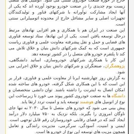
خارج از حوزه صنعت خودروی سنتی می شود. اتومبیل های متصل
زیست بوم جدیدی را در صنعت خودرو بوجود آورده اند که یکی از
آنها ایجاد مشارکت نوآورانه با شرکتهای فناور و تولیدکنندگان
تجهیزات اصلی و سایر مشاغل خارج از محدوده اتومبیلرانی سنتی
است.
این صنعت در ایران هم با همکاری و هم افزایی نهادهای مرتبط
درحال توسعه یافتن است. یکی از این نهادها، ستاد توسعه فناوری
های فضایی و حمل و نقل پیشرفته معاونت علمی و فناوری ریاست
جمهوری است که به کمک شرکتهای دانش بنیان و خلاق تلاش می
کند تا پلتفرم خودرو های متصل را در کشور توسعه دهد.
این کار با همکاری شرکتهای خودروسازی، اساتید دانشگاهی،
پژوهشگران
، صنعتگران و شرکتهای دانش بنیان و خلاق اجرایی می
شود.
به گزارش روز چهارشنبه ایرنا از معاونت علمی و فناوری، قرار بر
این است که با این همکاری شکل گرفته، خودرو های ساخته شده
امکان اتصال به اینترنت را داشته باشند. توان دانشی متخصصان و
دانشگاه
ها به صنعت خودروی کشور پیوند می خورد تا زیرساخت این
نوع از اتومیل های
هوشمند
توسعه یابد و امنیت تردد ارتقا یابد.
پیش بینی می شود که خودرو های متصل تا سال ۲۰۳۰ نه تنها جای
ناوگان امروزی را بگیرند، بلکه نزدیک به ۷۵۰ میلیارد دلار درآمد
ایجاد کنند که در فضای رقابتی خودروسازان رقم قابل توجهی است.
ایمنی و امنیت، آسودگی، سرگرمی، مدیریت رانندگی و تعامل
همچون مزیت های توسعه این نوع از خودرو ها است.