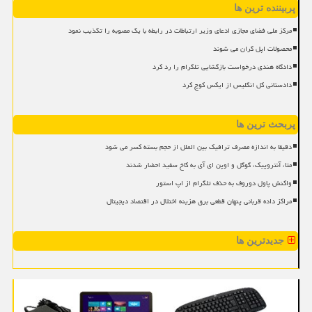
پربیننده ترین ها
مرکز ملی فضای مجازی ادعای وزیر ارتباطات در رابطه با یک مصوبه را تکذیب نمود
محصولات اپل گران می شوند
دادگاه هندی درخواست بازگشایی تلگرام را رد کرد
دادستانی کل انگلیس از ایکس کوچ کرد
پربحث ترین ها
دقیقا به اندازه مصرف ترافیک بین الملل از حجم بسته کسر می شود
متا، آنتروپیک، گوگل و اوپن ای آی به کاخ سفید احضار شدند
واکنش پاول دوروف به حذف تلگرام از اپ استور
مراکز داده قربانی پنهان قطعی برق هزینه اختلال در اقتصاد دیجیتال
جدیدترین ها