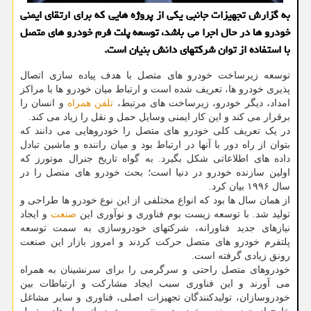
به گزارش تجهیزات جانبی یکی از پروژه هایی که برای ارتقای ایمنی
خودرو ها در حال اجرا می باشد، توسعه پلت فرم خودرو های متصل
با استفاده از توان شرکتهای دانش بنیان است.
توسعه زیرساخت خودرو های متصل با هدف پیاده سازی اتصال
پذیری خودرو ها، تعریف شده است و ارتباط میان خودرو ها با مراکز
امداد، دیگر خودرو، زیرساخت های مرتبط،
تلفن همراه
و انسان را
برقرار می کند و این کار ایمنی وسایل حمل و نقل را زیاد می کند.
در یک تعریف کلی خودرو های متصل را خودروهایی می دانند که
بتوان از راه دور با آنها در ارتباط بود و میان راننده و ماشین تبادل
داده های اطلاعاتی شکل بگیرد. به گواه تاریخ جنرال موتورز که
اولین سازنده خودرو در دنیا است؛ بحث خودرو های متصل را در
سال ۱۹۹۶ بیان کرد.
از همان سال ها بود که انواع مختلفی از این نوع خودرو ها طراحی و
تولید شد. با توسعه زیست بوم فناوری و نوآوری این
صنعت
و ایجاد
نیازهای جدید فناورانه، شرکتهای خودروسازی به سمت توسعه
پلتفرم خودرو های متصل حرکت کردند و امروز بازار این صنعت
رونق زیادی گرفته است.
خودروهای متصل راحتی و سرگرمی را برای سرنشینان به همراه
می آورند و این فناوری سبب ایجاد مشارکت و ارتباطات بین
خودروسازان، تولیدکنندگان تجهیزات اصلی، فناوری و سایر مشاغل