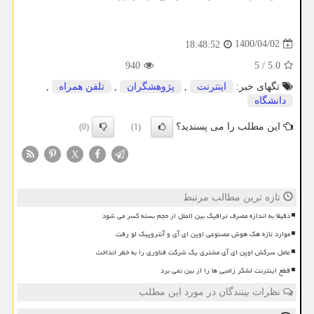
1400/04/02
18:48:52
940
5
/
5.0
تگهای خبر:
اینترنت
,
پژوهشگران
,
تلفن همراه
,
دانشگاه
این مطلب را می پسندید؟
(0)
(1)
X
تازه ترین مطالب مرتبط
دقیقا به اندازه مصرف ترافیک بین الملل از حجم بسته کسر می شود
موارد تازه هک هوش مصنوعی اوپن ای آی و آنتروپیک لو رفت
عامل سرکش اوپن ای آی مشتری یک شرکت فناوری را به خطر انداخت
قطع اینترنت لشکر زامبی ها را از بین نمی برد
نظرات بینندگان در مورد این مطلب