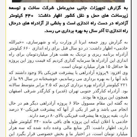
به گزارش تجهیزات جانبی مدیرعامل شرکت ساخت و توسعه
زیرساخت های حمل و نقل کشور اظهار داشت: ۴۴۰ کیلومتر
آزادراه در دست راه اندازی است و بخشی از آزادراه های درحال
راه اندازی تا آخر سال به بهره برداری می رسد.
به گزارش روز جمعه ایرنا از وزارت راه و شهرسازی، «خیرالله
خادمی» اظهار داشت: در دو سال قبل برای راه اندازی ۶۶۰ کیلومتر
آزادراه برنامه ریزی و نزدیک به هفت هزار میلیاردتومان برای راه
اندازی این آزادراه ها سرمایه گذاری کردیم که قیمت روز این پروژه
ها حداقل ۱۵ هزار میلیارد تومان است.
وی افزود: ۹پروژه آزادراهی با پیشرفت فیزیکی بالا وجود داشتند که
باید آنها را به بهره برداری می رساندیم، خوشبختانه در سال ۹۹ ما از
۲۲۱ کیلومتر آزادراه بهره برداری کردیم که ۲.۵ برابر متوسط سالانه
بود. آزادراه کنارگذر جنوبی تهران (غدیر) و کنارگذر شرقی اصفهان
همچون این پروژه ها بودند.
به گفته این مقام مسوول حالا ۶ پروژه آزادراهی دیگر هم در حال
انجام می باشد و غیر از یکی از آنها که پیشرفت فیزیکی۷۰ درصد
دارد، بقیه پروژه ها پیشرفت فیزیکی بالای۸۰ درصد دارند.
خادمی با اعلان اینکه این پروژه های باقی مانده ۴۴۰ کیلومتر طول
دارند، اظهار داشت: اگر منابع مالی وعده داده شده که سه هزار
میلیارد تومان است، در اختیار ما و بخش خصوصی قرار بگیرد این