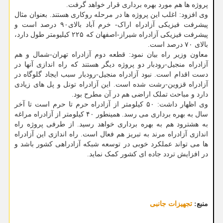
پروژه ها هم مورد بهره برداری قرار خواهد گرفت.
وی افزود: اغلب این پروژه ها در مرحله روکاری هستند. بعنوان مثال
پیشرفت فیزیکی آزادراه اراک- خرم آباد بالای۹۰ درصد است و
پیشرفت فیزیکی آزادراه شیراز-اصفهان که ۲۲۵ کیلیومتر طول دارد،
بالای ۷۰ درصد است.
معاون وزیر راه بیان نمود: قطعه دوم آزادراه تهران-شمال و هم
آزادراه منجیل-رودبار دو پروژه دیگر هستند که راه اندازی آنها در
دست اقدام است. نبود آزادراه منجیل-رودبار سبب ایجاد گلوگاه در
آزادراه قزوین-رشت شده است. این آزادراه تونل و پل های زیادی
دارد و مباحث تملک اراضی هم در آن مطرح بود.
وی اظهار داشت: ۵۰ کیلومتر از آزادراه حرم تا حرم است تا آخر
سال به بهره برداری می رسد. همینطور ۴۰ کیلومتر از آزادراه مراغه
به هشترود هم به بهره برداری خواهد رسید. از طرفی پروژه راه
اندازی آزادراه مرند به تبریز هم فعال است. راه اندازی این آزادراه
ها می تواند عملکرد خوبی در توسعه شبکه آزادراهی کشور باشد و
در افزایش تردد جاده ای کشور کمک نماید.
منبع:
تجهیزات جانبی