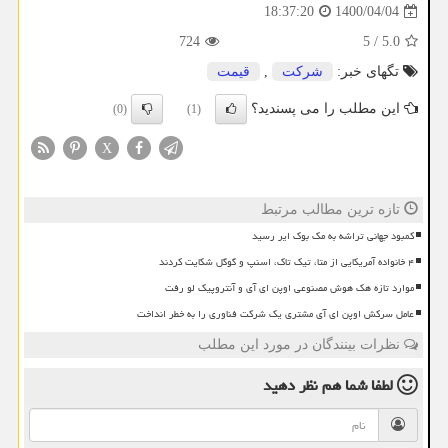
1400/04/04
18:37:20
724
5
/
5.0
تگهای خبر:
شركت
,
قیمت
این مطلب را می پسندید؟
(0)
(1)
X
تازه ترین مطالب مرتبط
کمبود جهانی تراشه به مک بوک ایر رسید
۴ خانواده آمریکایی از متا، تیک تاک، اسنپ و گوگل شکایت کردند
موارد تازه هک هوش مصنوعی اوپن ای آی و آنتروپیک لو رفت
عامل سرکش اوپن ای آی مشتری یک شرکت فناوری را به خطر انداخت
نظرات بینندگان در مورد این مطلب
لطفا شما هم
نظر دهید