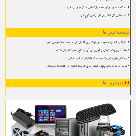
دادگاه هندی درخواست بازگشایی تلگرام را رد کرد
دادستانی کل انگلیس از ایکس کوچ کرد
پربحث ترین ها
دقیقا به اندازه مصرف ترافیک بین الملل از حجم بسته کسر می شود
متا، آنتروپیک، گوگل و اوپن ای آی به کاخ سفید احضار شدند
واکنش پاول دوروف به حذف تلگرام از اپ استور
مراکز داده قربانی پنهان قطعی برق هزینه اختلال در اقتصاد دیجیتال
جدیدترین ها