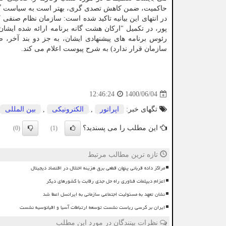
حاکمیت، ضمن کاهش تصدی گری، بهتر است به سیاست گذار
در انتهای این بیانیه تاکید شده است: سازمان نظام صنفی
پور، در تکمیل "ارکان هشت گانه برنامه ارائه شده ای
رئوس برنامه های پیشنهادی ایشان، به جز دو بند آخر،
سازمان قرار ندارد) به شرح پیوست اعلام می کند.
1400/06/04
12:46:24
تگهای خبر:
اپراتور
,
الكترونیكی
,
بین المللی
این مطلب را می پسندید؟
(0)
(1)
تازه ترین مطالب مرتبط
مراکز داده قربانی پنهان قطعی برق هزینه اختلال در اقتصاد دیجیتال
اعزام دیپلمات فناوری راه حل جدی رقابت با کشورهای دیگر
نشان تعهد به مسئولیت اجتماعی سازمانی به ایرانسل اعطا شد
ایران بر کرسی ریاست نشست توسعه ارتباطات آسیا و اقیانوسیه نشست
نظرات بینندگان در مورد این مطلب