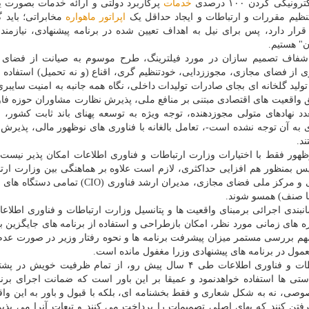
خدمات
پرکاربرد دولتی و ارائه خدمات بصورت ی
تنظیم مقررات و ارتباطات و ایجاد حداقل یک
اپراتور
ماهواره
مخابراتی؛ باید 
رار دارد، پس برای نیل به اهداف تعیین شده در برنامه پیشنهادی، نیازمن
ن" هستیم.
ه ICT منتظر اعلام موضع شفاف تصمیم سازان در مورد فیلترینگ، طرح موسوم به صیانت از فضا
ری از فضای مجازی، مجوززدایی، خودتنظیم گری، اقناع (و نه تحمیل) استفاده 
تولید گلخانه ای بجای صادرات تولیدات داخلی، نگاه همه جانبه به امنیت سایبری
 واقعیت های اقتصادی مبتنی بر منافع ملی، پذیرش نظارت مشاوران حوزه فاوا
د نهادهای متولی مجوزدهنده، توجه ویژه به توسعه پهنای باند ثابت کشور،
ی به آن توجه نشده است-، تعامل بالغانه با فناوری های نوظهور مالی، پذیرش
د.
هور فقط با اختیارات وزارت ارتباطات و فناوری اطلاعات امکان پذیر نیست 
 بمنظور هم افزایی حداکثری، لازم است علاوه بر هماهنگی بین وزارت ارتب
فناوری اطلاعات، معاونت علمی و فناوری ریاست جمهوری و مرکز ملی فضای مجازی، مدیران ارشد فناو
 با صنف) همسو شوند.
انبندی اجرائی برمبنای واقعیت ها و پتانسیل وزارت ارتباطات و فناوری اطلاعا
ه های زمانی مورد نظر، امکان بازطراحی و استفاده از برنامه های جایگزین ب
مهم بررسی مستمر میزان پیشرفت برنامه ها و نحوه رفتار وزیر در صورت عد
عمول در برنامه های پیشنهادی وزرا مغفول مانده است.
این سازمان با رصد دقیق و مداوم کارهای وزارت ارتباطات و فناوری اطلاعات طی ۴ سال پیش رو، از تمام ظرفیت خو
تی ها استفاده خواهدنمود و عمیقا بر این باور است که ضمانت اجرای برنا
ی، نه به شکل شعاری و فقط بخشنامه ای، بلکه با قبول و باور به این واق
تن کنند که بهای اصلی تصمیمات را پرداخت می کنند و تبعات آنرا می پذیر