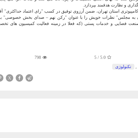
ی و نظارت هدفمند بپردازد.
 کامپیوتری استان تهران، ضمن آرزوی توفیق در کسب "رای اعتماد حداکثری" آق
شان به مجلس" نظرات خویش را با عنوان "رکن نهم – صدای بخش خصوصی" به
 صنعت فضایی و خدمات پستی (که فعلا در زمینه فعالیت کمیسیون های تخص
798
5
/
5.0
,
تكنولوژی
X