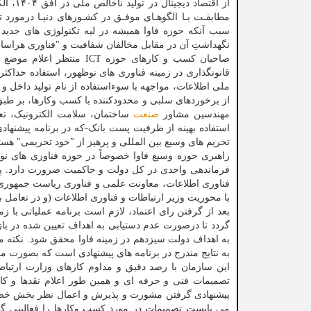
از اقتصاد دیجیتال در تولید ناخالص ملی در افق ۱۴۰۴، الکترونیکی کردن ۱۰۰ درصدی
مطابقـت بـا الگوهـای موفـق در کشـورهای دنیـا درمورد 
سبب آنکه حوزه فاوا همیشه در لبه تکنولوژی های جدید ق
نگهداشتِ آن در مقابل مخالفان شفافیت و "فناوری هراسا
صاحبان کسب و کارهای حوز
قانونگذاری در زمینه فناوری های نوظهور، استفاده حداکث
ملی اطلاعات، مواجهه با سوءاستفاده از نام تولید داخل و 
از برخوردهای سلبی و محدودکننده با کسب وکارها، بر طبق
مهندسین مشاور
صنعت
ساختمان، سلامت الکترونیک، تعد
استفاده بهینه از ظرفیت پست بانک-که در برنامه پیشنهاد
تحریم های وسیع بین المللی و پرهیز از "خود تحریمی" هستن
راهبری حوزه وسیع فاوا خصوصاً در حوزه فناوری های نوظ
فرماندهی واحدی در کل دولت و حاکمیت ضرورت دارد. پس
با محوریت وزیر ارتباطات و فناوری اطلاعات (و در تعامل
بعد از گرفتن رای اعتماد، لازم است برنامه عملیاتی با زم
گردد تا درصورت عدم دستیابی به اهداف تعیین شده در باز
به اهداف دولت سیزدهم در زمینه فاوا محقق شود. نکته 
به نتایج مندرج در برنامه های پیشنهادی است که بصورت م
تصمیمات فنی و حرفه ای و همین طور اعلام نقدها و کاس
پیشنهادی گرفتن مشورت و پذیرش و اعمال نظر بخش خصوص
می بایست تصمیمات در مورد کسب وکارها را فعالینی گرف