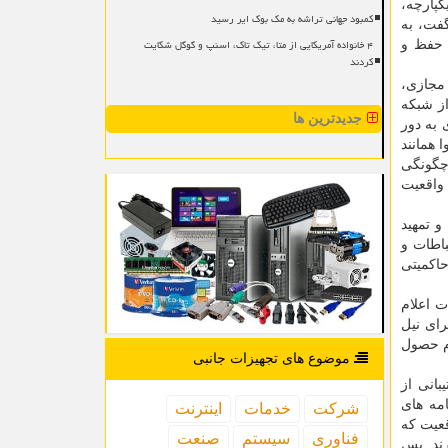
کپارچه،
کمبود جهانی تراشه به مک بوک ایر رسید
گفت، به
۴ خانواده آمریکایی از متا، تیک تاک، اسنپ و گوگل شکایت
د حفظ و
کردند
ی مجازی،
از شبکه
جدیدترین ها
 به دور
 همانند
 چگونگی
 واقعیت
و تمهید
اطات و
ری (CIO) تمامی دستگاه های حاکمیتی
ت اعلام
رای نیل
م حصول
موضوع های تجهیزات جانبی
یش در پشتیبانی از
مه های
شركت
خدمات
اینترنت
عیت که
فناوری
سیستم
صنعت
ند. پس