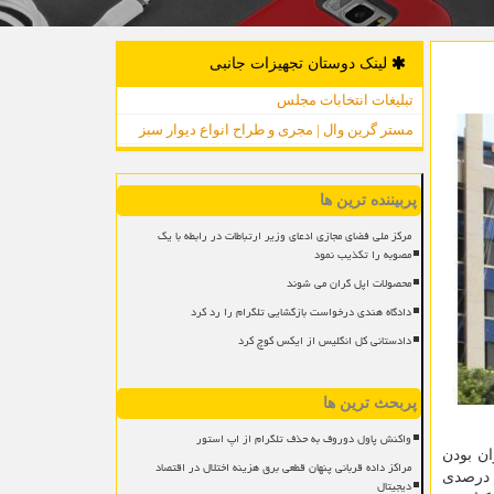
لینک دوستان تجهیزات جانبی
تبلیغات انتخابات مجلس
مستر گرین وال | مجری و طراح انواع دیوار سبز
پربیننده ترین ها
مرکز ملی فضای مجازی ادعای وزیر ارتباطات در رابطه با یک
مصوبه را تکذیب نمود
محصولات اپل گران می شوند
دادگاه هندی درخواست بازگشایی تلگرام را رد کرد
دادستانی کل انگلیس از ایکس کوچ کرد
پربحث ترین ها
واکنش پاول دوروف به حذف تلگرام از اپ استور
ان بودن
مراکز داده قربانی پنهان قطعی برق هزینه اختلال در اقتصاد
ی معتبر ایران و جهان و نیز موافقت حداکثری با مواردی همچون هدف گذاری برای دستیابی به سهم ۱۰ درصدی
دیجیتال