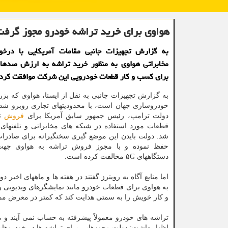
هواوی برای خرید تراشه خودرو مجوز گرفت
به گزارش تجهیزات جانبی مقامات آمریکایی با در
مخابراتی هواوی به منظور خرید تراشه به ارزش صدها 
برای کسب و کار قطعات خودرویی این شرکت موافقت کردن
به گزارش تجهیزات جانبی به نقل از ایسنا، هواوی که ب
خودروسازی جهان است، با محدودیتهای تجاری روبرو شده
دولت ترامپ، رئیس جمهور سابق آمریکا برای
فروش
تر
قطعات مورد استفاده در شبکه های مخابراتی و تلفنهای
شد. دولت بایدن این موضع گیری سختگیرانه برای صادرات
حفظ نموده و با مجوز فروش تراشه به هواوی جهت 
دستگاههای ۵G مخالفت کرده است.
اما منابع آگاه به رویترز گفتند در هفته ها و ماههای اخی
به هواوی برای قطعات خودرو مانند نمایشگرهای ویدیویی
و کار خویش را به سمتی هدایت کند که کمتر در معرض ممنو
تراشه های خودرو معمولاً پیشرفته به حساب نمی آیند و م
اظهار داشت: دولت مجوزهایی برای تراشه ها در خودروهایی داده که 