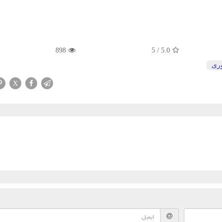
898
5
/
5.0
وری
X