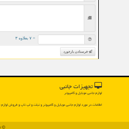
= ۷ بعلاوه ۳
فرستادن بازخورد
تجهیزات جانبی
لوازم جانبی موبایل و کامپیوتر
اطلاعات در مورد لوازم جانبی موبایل و كامپیوتر و تبلت و لپ تاپ و فروش لوازم ج
93z.ir - مالکیت معنوی سایت تجهیزات جانبی متعلق به مالکین آن می باشد - 1397 تا 1405