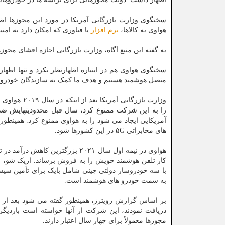
سخنگوی وزارت بازرگانی آمریکا در مورد این مجوزها ا
هواوی به کالاها،
نرم افزار
یا فناوری که امکان دارد به امن
به گفته این منبع آگاه، وزارت بازرگانی اجازه افشای مجوزه
سخنگوی هواوی هم در اینباره اظهارنظر نکرد و تنها اظه
متصل هوشمند هستیم و هدف ما کمک به سازندگان خودرو بر
وزارت بازرگ
را به این شرکت ممنوع کرد، سال قبل محدودیتهایش ضد ه
آمریکایی ایجاد می شود را به هواوی ممنوع کرد. همینطو
های مخابراتی ۵G در این کشورها شود.
هواوی در نیمه اول سال ۲۰۲۱ بزرگ
کار تلفن هوشمند خویش را به فروش برساند. اریک شو، 
با سه خودروساز دولتی چینی شامل بایک برای تأمین سیست
به سمت خودرو های هوشمند است.
بر اساس گزارش رویترز، همینطور گفته می شود بعد از این
دریافت نمودند، این شرکت از آنها خواسته است باردیگر
مجوزها معمولاً برای چهار سال اعتبار دارند.