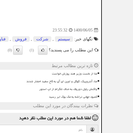
1400/06/05
23:55:32
تگهای خبر:
سیستم
,
شركت
,
فروش
,
فنا
این مطلب را می پسندید؟
(0)
(1)
تازه ترین مطالب مرتبط
متا از نخست وزیر هند پوزش خواست
متا، آنتروپیک، گوگل و اوپن ای آی به کاخ سفید احضار شدند
واکنش پاول دوروف به حذف تلگرام از اپ استور
کمبود جهانی تراشه به مک بوک ایر رسید
نظرات بینندگان در مورد این مطلب
لطفا شما هم
در مورد این مطلب
نظر دهید