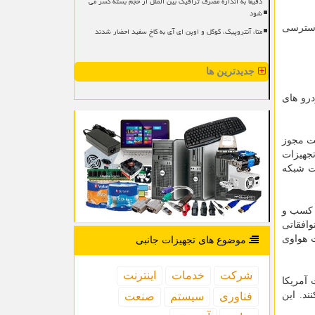
دقیقا به اندازه مصرف ترافیک بین الملل از حجم بسته کسر می
شود
دسترسی
متا، آنتروپیک، گوگل و اوپن ای آی به کاخ سفید احضار شدند
جدیدترین ها
درو های
دریافت مجوز
تجهیزات
خت شبکه
 از کسب و
افقاتی
ت هواوی
موضوع های تجهیزات جانبی
شركت
خدمات
اینترنت
 آمریکا
د. این
فناوری
سیستم
صنعت