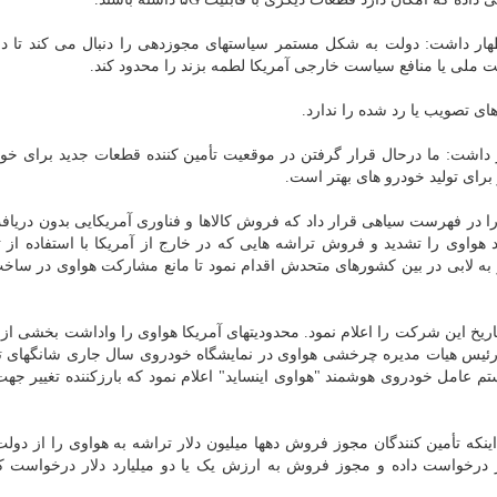
ظهار داشت: دولت به شکل مستمر سیاستهای مجوزدهی را دنبال می کند تا 
یت ملی یا منافع سیاست خارجی آمریکا لطمه بزند را محدود کند.
ای تصویب یا رد شده را ندارد.
ار داشت: ما درحال قرار گرفتن در موقعیت تأمین کننده قطعات جدید برای خو
ای تولید خودرو های بهتر است.
انی آمریکا بعد از اینکه در سال ۲۰۱۹ هواوی را در فهرست سیاهی قرار داد که فروش کالاها و فناوری آمریکایی بدون 
واوی را تشدید و فروش تراشه هایی که در خارج از آمریکا با استفاده از 
ر به لابی در بین کشورهای متحدش اقدام نمود تا مانع مشارکت هواوی در سا
ترین کاهش درآمد در تاریخ این شرکت را اعلام نمود. محدودیتهای آمریکا هواوی را واداشت بخشی
رئیس هیات مدیره چرخشی هواوی در نمایشگاه خودروی سال جاری شانگهای تو
م عامل خودروی هوشمند "هواوی اینساید" اعلام نمود که بارزکننده تغییر جه
که تأمین کنندگان مجوز فروش دهها میلیون دلار تراشه به هواوی را از دولت
 درخواست داده و مجوز فروش به ارزش یک یا دو میلیارد دلار درخواست کنن