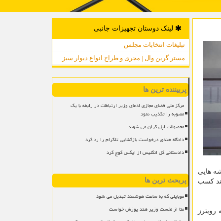
لینک دوستان تجهیزات جانبی
تبلیغات انتخابات مجلس
مستر گرین وال | مجری و طراح انواع دیوار سبز
پربیننده ترین ها
مرکز ملی فضای مجازی ادعای وزیر ارتباطات در رابطه با یک
مصوبه را تکذیب نمود
محصولات اپل گران می شوند
دادگاه هندی درخواست بازگشایی تلگرام را رد کرد
دادستانی کل انگلیس از ایکس کوچ کرد
شه هایی
پربحث ترین ها
ند کسب
موبایلی که به ساعت هوشمند تبدیل می شود
متا از نخست وزیر هند پوزش خواست
 رویترز