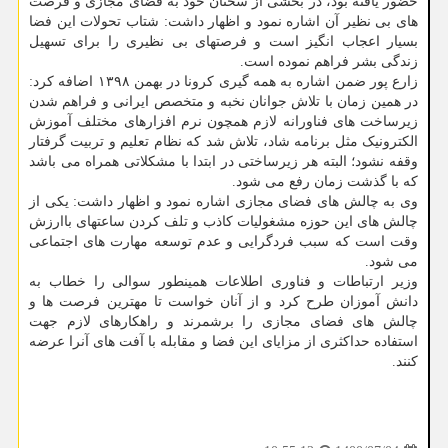
حضور یافته بود، در بخشی از سخنان خود به فضای مجازی و فرصت
های بی نظیر آن اشاره نمود و اظهار داشت: شتاب تحولات این فضا
بسیار اعجاب انگیز است و فرصتهای بی نظیری را برای تسهیل
زندگی بشر فراهم نموده است.
زارع پور ضمن اشاره به همه گیری کرونا در بهمن ۱۳۹۸ اضافه کرد:
در همین زمان با تلاش جوانان نخبه و متخصص ایرانی و فراهم شدن
زیرساخت های فناورانه لازم همچون نرم افزارهای مختلف آموزش
الکترونیک مثل برنامه شاد، تلاش شد که نظام تعلیم و تربیت گرفتار
وقفه نشود؛ البته هر زیرساختی در ابتدا با مشکلاتی همراه می باشد
که با گذشت زمان رفع می شود.
وی به چالش های فضای مجازی اشاره نمود و اظهار داشت: یکی از
چالش های این حوزه مشغولیات کاذب و تلف کردن ساعتهای باارزش
وقت است که سبب فردگرایی و عدم توسعه مهارت های اجتماعی
می شود.
وزیر ارتباطات و فناوری اطلاعات همینطور سوالی را خطاب به
دانش آموزان طرح کرد و از آنان خواست تا مهترین فرصت ها و
چالش های فضای مجازی را برشمرند و راهکارهای لازم جهت
استفاده حداکثری از مزایای این فضا و مقابله با آفت های آنرا عرضه
کنند.