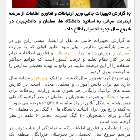
به گزارش تجهیزات جانبی وزیر ارتباطات و فناوری اطلاعات از عرضه
اینترنت مجانی به اساتید دانشگاه ها، معلمان و دانشجویان در
شروع سال جدید تحصیلی اطلاع داد.
به گزارش تجهیزات جانبی به نقل از ایسنا، عیسی زارع پور در
مراسم بازگشایی مدارس، بیان نمود: طبق قولی که به وزارت
آموزش
و پرورش دادیم،
وزارت ارتباطات
و فناوری اطلاعات، تمام
قد در کنار نظام تعلیم و تربیت کشور است که بتوانیم حداکثر
استفاده را از این فرصت نماییم. در واقع ما تهدید تعطیلی مدارس را
به فرصت تبدیل کردیم.
وی تصریح کرد: همچون سال گذشته، ترافیک
نرم افزار
«شاد» سال
جاری هم برای دانش آموزان و معلمان مجانی است. در کنارش
بسته های ترافیک رایگانی هم بعنوان هدیه وزارت ارتباطات برای
اساتید
دانشگاه
و حوزه، دانشجویان و معلمان در نظر گرفتیم که طی
همین هفته به شکل آنلاین از راه سامانه ictgifts.ir عرضه می شود.
به گفته زارع پور، برای اساتید دانشگاه ها ۶۰ گیگ، برای معلمان ۴۰
گیگ و برای دانشجویان ۳۰ گیگ اینترنت مجانی ۶ ماهه در نظر
گرفته شده است.
وزیر ارتباطات و فناوری اطلاعات که به نمایندگی از هیات دولت در
مراسم شروع سال تحصیلی در دبیرستان فرزانگان منطقه یک