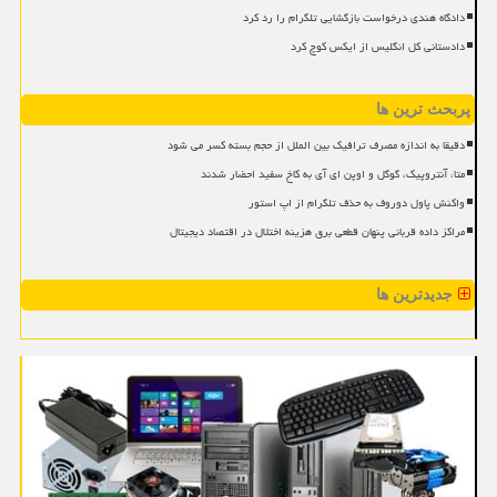
دادگاه هندی درخواست بازگشایی تلگرام را رد کرد
دادستانی کل انگلیس از ایکس کوچ کرد
پربحث ترین ها
دقیقا به اندازه مصرف ترافیک بین الملل از حجم بسته کسر می شود
متا، آنتروپیک، گوگل و اوپن ای آی به کاخ سفید احضار شدند
واکنش پاول دوروف به حذف تلگرام از اپ استور
مراکز داده قربانی پنهان قطعی برق هزینه اختلال در اقتصاد دیجیتال
جدیدترین ها