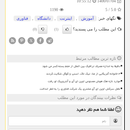
1400/07/04
10:55:12
1190
5
/
5.0
تگهای خبر:
آموزش
,
اینترنت
,
دانشگاه
,
فناوری
این مطلب را می پسندید؟
(0)
(1)
X
تازه ترین مطالب مرتبط
دقیقا به اندازه مصرف ترافیک بین الملل از حجم بسته کسر می شود
۴ خانواده آمریکایی از متا، تیک تاک، اسنپ و گوگل شکایت کردند
موارد تازه هک هوش مصنوعی اوپن ای آی و آنتروپیک لو رفت
عامل سرکش اوپن ای آی مشتری یک شرکت فناوری را به خطر انداخت
نظرات بینندگان در مورد این مطلب
لطفا شما هم
نظر دهید