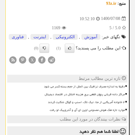
منبع:
93z.ir
1400/07/08
10:52:10
1169
5
/
5.0
تگهای خبر:
آموزش
,
الكترونیكی
,
اینترنت
,
فناوری
این مطلب را می پسندید؟
(0)
(1)
X
تازه ترین مطالب مرتبط
دقیقا به اندازه مصرف ترافیک بین الملل از حجم بسته کسر می شود
مراکز داده قربانی پنهان قطعی برق هزینه اختلال در اقتصاد دیجیتال
۴ خانواده آمریکایی از متا، تیک تاک، اسنپ و گوگل شکایت کردند
موارد تازه هک هوش مصنوعی اوپن ای آی و آنتروپیک لو رفت
نظرات بینندگان در مورد این مطلب
لطفا شما هم
نظر دهید