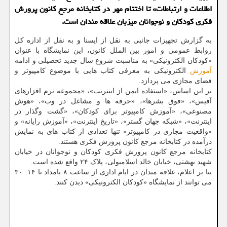
اطلاعات و ارتباطات» تا اختتام مهر در کتابخانه مرجع کانون پرورش
فکری کودکان و نوجوانان میزبان علاقه مندان است.
به گزارش تجهیزات جانبی به نقل از ایسنا و به نقل از اداره کل
روابط عمومی و امور بین الملل کانون، این نمایشگاه با عنوان
«کودکان الکترونیکی» به مناسبت شروع سال جدید تحصیلی و ادامه
آموزش
الکترونیکی به معرفی کتاب هایی با موضوع کامپیوتر و
فضای مجازی می پردازد.
بر این اساس، «استفاده ایمن از اینترنت»، «مجموعه نرم افزارهای
آفیس»، «فوق بشرها»، «حرفه ها و مشاغل در وب»، «هوش
مصنوعی»، «آموزش کامپیوتر برای کودکان»، «گشت وگذار در
اینترنت»، «شبکه جهان گستر»، «تاریخ اینترنت»، «آموزش رایانه» و
«واقعیت مجازی در کامپیوتر» تنها تعدادی از کتاب های به نمایش
درآمده در کتابخانه مرجع کانون پرورش فکری هستند.
کتابخانه مرجع کانون پرورش فکری کودکان و نوجوانان در خیابان
شهید بهشتی، خیابان خالد اسلامبولی، پلاک ۲۴ واقع شده است.
بنا بر اعلام، علاقه مندان در ایام اداری از ساعت ۸ بامداد تا ۱۴: ۳۰
می توانند از نمایشگاه «کودکان الکترونیکی» دیدن کنند.