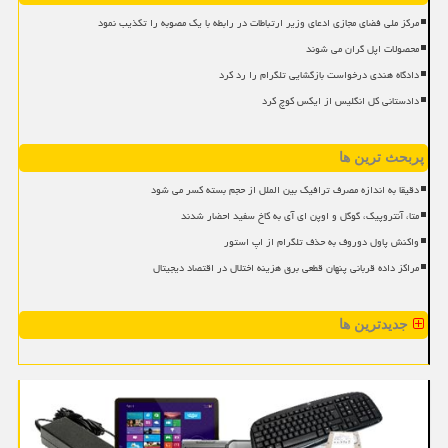
مرکز ملی فضای مجازی ادعای وزیر ارتباطات در رابطه با یک مصوبه را تکذیب نمود
محصولات اپل گران می شوند
دادگاه هندی درخواست بازگشایی تلگرام را رد کرد
دادستانی کل انگلیس از ایکس کوچ کرد
پربحث ترین ها
دقیقا به اندازه مصرف ترافیک بین الملل از حجم بسته کسر می شود
متا، آنتروپیک، گوگل و اوپن ای آی به کاخ سفید احضار شدند
واکنش پاول دوروف به حذف تلگرام از اپ استور
مراکز داده قربانی پنهان قطعی برق هزینه اختلال در اقتصاد دیجیتال
جدیدترین ها