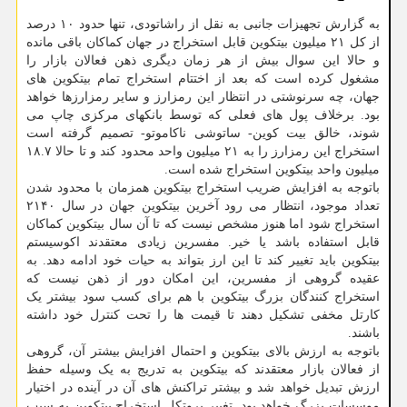
به گزارش تجهیزات جانبی به نقل از راشاتودی، تنها حدود ۱۰ درصد
از کل ۲۱ میلیون بیتکوین قابل استخراج در جهان کماکان باقی مانده
و حالا این سوال بیش از هر زمان دیگری ذهن فعالان بازار را
مشغول کرده است که بعد از اختتام استخراج تمام بیتکوین های
جهان، چه سرنوشتی در انتظار این رمزارز و سایر رمزارزها خواهد
بود. برخلاف پول های فعلی که توسط بانکهای مرکزی چاپ می
شوند، خالق بیت کوین- ساتوشی ناکاموتو- تصمیم گرفته است
استخراج این رمزارز را به ۲۱ میلیون واحد محدود کند و تا حالا ۱۸.۷
میلیون واحد بیتکوین استخراج شده است.
باتوجه به افزایش ضریب استخراج بیتکوین همزمان با محدود شدن
تعداد موجود، انتظار می رود آخرین بیتکوین جهان در سال ۲۱۴۰
استخراج شود اما هنوز مشخص نیست که تا آن سال بیتکوین کماکان
قابل استفاده باشد یا خیر. مفسرین زیادی معتقدند اکوسیستم
بیتکوین باید تغییر کند تا این ارز بتواند به حیات خود ادامه دهد. به
عقیده گروهی از مفسرین، این امکان دور از ذهن نیست که
استخراج کنندگان بزرگ بیتکوین با هم برای کسب سود بیشتر یک
کارتل مخفی تشکیل دهند تا قیمت ها را تحت کنترل خود داشته
باشند.
باتوجه به ارزش بالای بیتکوین و احتمال افزایش بیشتر آن، گروهی
از فعالان بازار معتقدند که بیتکوین به تدریج به یک وسیله حفظ
ارزش تبدیل خواهد شد و بیشتر تراکنش های آن در آینده در اختیار
موسسات بزرگ خواهد بود. تغییر پروتکل استخراج بیتکوین به سبب