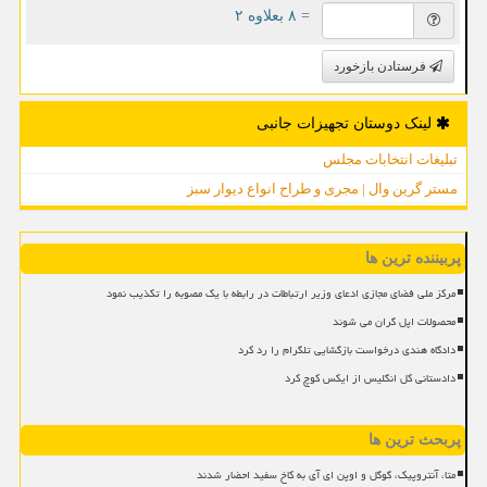
= ۸ بعلاوه ۲
فرستادن بازخورد
لینک دوستان تجهیزات جانبی
تبلیغات انتخابات مجلس
مستر گرین وال | مجری و طراح انواع دیوار سبز
پربیننده ترین ها
مرکز ملی فضای مجازی ادعای وزیر ارتباطات در رابطه با یک مصوبه را تکذیب نمود
محصولات اپل گران می شوند
دادگاه هندی درخواست بازگشایی تلگرام را رد کرد
دادستانی کل انگلیس از ایکس کوچ کرد
پربحث ترین ها
متا، آنتروپیک، گوگل و اوپن ای آی به کاخ سفید احضار شدند