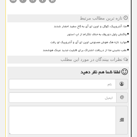
تازه ترین مطالب مرتبط
متا، آنتروپیک، گوگل و اوپن ای آی به کاخ سفید احضار شدند
واکنش پاول دوروف به حذف تلگرام از اپ استور
موارد تازه هک هوش مصنوعی اوپن ای آی و آنتروپیک لو رفت
عقب نشینی متا از دریافت اشتراک برای قابلیت جدید عینک هوشمند
نظرات بینندگان در مورد این مطلب
لطفا شما هم
نظر دهید