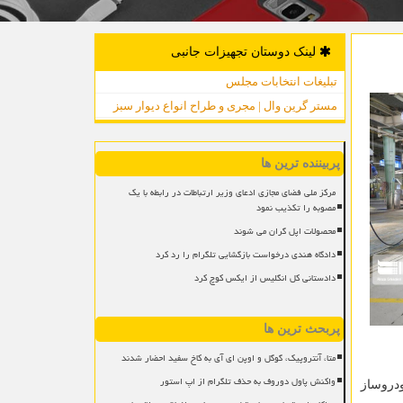
لینک دوستان تجهیزات جانبی
تبلیغات انتخابات مجلس
مستر گرین وال | مجری و طراح انواع دیوار سبز
پربیننده ترین ها
مرکز ملی فضای مجازی ادعای وزیر ارتباطات در رابطه با یک
مصوبه را تکذیب نمود
محصولات اپل گران می شوند
دادگاه هندی درخواست بازگشایی تلگرام را رد کرد
دادستانی کل انگلیس از ایکس کوچ کرد
پربحث ترین ها
متا، آنتروپیک، گوگل و اوپن ای آی به کاخ سفید احضار شدند
واکنش پاول دوروف به حذف تلگرام از اپ استور
اه خودرو، بزرگترین خودروساز