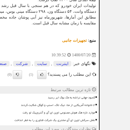
دستگاه وانت، ۵۴ دستگاه ون، ۲۹۸ دستگاه مینی بوس، میدل باس و اتوبوس و یک هزار و ۸۵۴ دستگاه کامیونت، کامیون و کشنده است.
مقایسه با زمان مشابه سال قبل است.
منبع:
تجهیزات جانبی
1400/07/20
10:39:52
تگهای خبر:
اینترنت
,
سایت
,
شركت
,
صنع
این مطلب را می پسندید؟
(0)
(1)
تازه ترین مطالب مرتبط
کمبود جهانی تراشه به مک بوک ایر رسید
۴ خانواده آمریکایی از متا، تیک تاک، اسنپ و گوگل شکایت کردند
موارد تازه هک هوش مصنوعی اوپن ای آی و آنتروپیک لو رفت
عامل سرکش اوپن ای آی مشتری یک شرکت فناوری را به خطر انداخت
نظرات بینندگان در مورد این مطلب