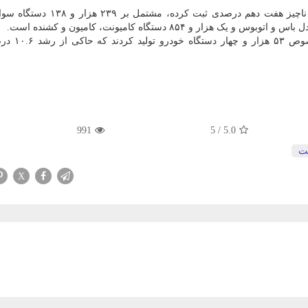
مطابق این آمارها، شهریورماه نیز آبی پو
991
5
/
5.0
ت
X