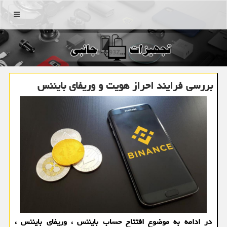
منو
بررسی فرایند احراز هویت و وریفای بایننس
در ادامه به موضوع افتتاح حساب بایننس ، وریفای بایننس ،