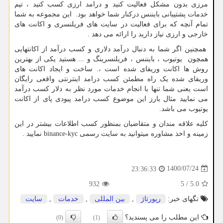
مرزی بدون مشکل فعالیت کنید و درامد ارزی کسب کنید ، تیم
خدمات پشتیبانی بایننس درکنار شما خواهد بود. این مجموعه به شما
تمام آنچه که برای فعالیت در سایت های فریلنسری و اکانت های
خارجی و ارزی نیاز دارید را ارائه می دهد .
همچنین اگر شما به دنبال درآمد دلاری و کسب درآمد از اکانتهایی
همچون یوتیوب ، بایننس ، فریلنسرینگ و ... هستید یکی از بهترین
روش ها اکانت وریفای شده است ،. ساخت و ایجاد اکانت های
وریفای شده یک راه مطمئن کسب درامد اینترنتی واقعی رایگان
است یعنی شما تنها با انجام خدمات مورد نظر به دلار کسب درآمد
می نمایید مثال بارز این موضوع کسب درامد پیودی پای از اکانت
یوتیوب می باشد.
کلیه علاقه مندان و متقاضیان بمنظور کسب اطلاعات بیشتر در این
زمینه و اخذ مشاوره میتوانید به سایت رسمی
binance-kyc
نمایید .
1400/07/24
23:36:33
932
5
/
5.0
تگهای خبر:
رپورتاژ
,
بین المللی
,
خدمات
,
سایت
این مطلب را می پسندید؟
(0)
(1)