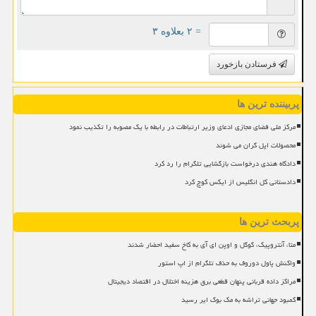
= ۲ بعلاوه ۳
فرستادن بازخورد
پربیننده ترین ها
مرکز ملی فضای مجازی ادعای وزیر ارتباطات در رابطه با یک مصوبه را تکذیب نمود
محصولات اپل گران می شوند
دادگاه هندی درخواست بازگشایی تلگرام را رد کرد
دادستانی کل انگلیس از ایکس کوچ کرد
پربحث ترین ها
متا، آنتروپیک، گوگل و اوپن ای آی به کاخ سفید احضار شدند
واکنش پاول دوروف به حذف تلگرام از اپ استور
مراکز داده قربانی پنهان قطعی برق هزینه اختلال در اقتصاد دیجیتال
کمبود جهانی تراشه به مک بوک ایر رسید