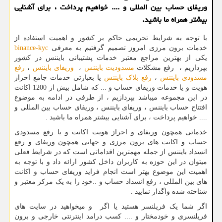
وریفای حساب بین المللی و .... خواهیم پرداخت ، برای آشنایی
بیشتر همراه ما باشید.
با توجه به شرایط تحریمی حاکم بر کشور و اهمیت استفاده از
خدمات برون مرزی امروز تصمیم گرفتیم به معرفی
binance-kyc
یکی از بهترین مراجع معتبر خدمات پشتیبانی بایننس در کشور
بپردازیم ، رفع مشکلات
مسدودیت بایننس
،
وریفای بایننس
،
رفع
مسدودی بایننس
،
رفع بلاک بایننس
یا بعبارتی خدمات جامع احراز
هویت و یا خدمات وریفای حساب و ... که شامل بیش از 1200 اکانت
در این مجموعه میباشد بپردازیم ، از طرفی در ادامه به موضوع
افتتاح حساب بایننس ، وریفای بایننس ، وریفای حساب بین المللی و
.... خواهیم پرداخت ، برای آشنایی بیشتر همراه ما باشید .
خدماتی همچون وریفای و احراز هویت اکانت و یا رفع مسدودی
حساب و اکانت های برون مرزی و جهانی همچون وریفای و رفع
انسداد بایننس از جمله مهمترین اقداماتی است که در شرایط فعلی
میتوان در این حوزه به کاربران داخل کشور ارائه داد و با توجه به
اهمیت این موضوع بهتر است انجام فراید وریفای حساب و اکانت
های بین المللی ، رفع انسداد حساب و ..خود را به یک مرکز معتبر و
شناخته شده واگذار نمایید .
اگر شما یک فریلنسر هستید یا اگر و میخواهید در سایت های
فریلنسری و خودمختار و .... کسب درامد اینترنتی خارجی و برون