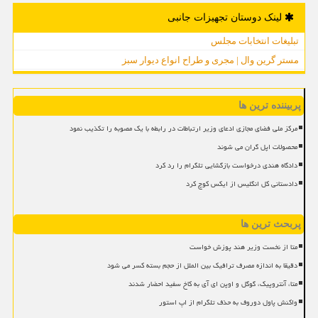
لینک دوستان تجهیزات جانبی
تبلیغات انتخابات مجلس
مستر گرین وال | مجری و طراح انواع دیوار سبز
پربیننده ترین ها
مرکز ملی فضای مجازی ادعای وزیر ارتباطات در رابطه با یک مصوبه را تکذیب نمود
محصولات اپل گران می شوند
دادگاه هندی درخواست بازگشایی تلگرام را رد کرد
دادستانی کل انگلیس از ایکس کوچ کرد
پربحث ترین ها
متا از نخست وزیر هند پوزش خواست
دقیقا به اندازه مصرف ترافیک بین الملل از حجم بسته کسر می شود
متا، آنتروپیک، گوگل و اوپن ای آی به کاخ سفید احضار شدند
واکنش پاول دوروف به حذف تلگرام از اپ استور