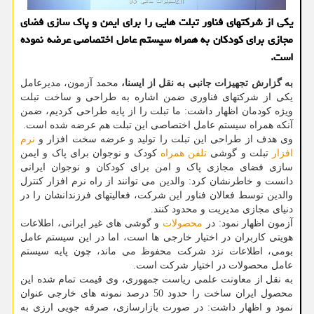
یکی از شرکتهای فناور تبلت هایی را برای ایمن و پاک سازی فضای
مجازی برای کودکان به همراه سیستم عامل اختصاصی عرضه نموده
است.
به گزارش تجهیزات جانبی به نقل از ایسنا،
محمد آزمون، مدیرعامل
یکی از شرکتهای فناوری ضمن اشاره به طراحی و ساخت تبلت
ویژه کودمان اظهار داشت: ما تبلت را از پایه طراحی کردیم، ضمن
آنکه همراه سیستم ­عامل اختصاصی این تبلت هم عرضه شده است.
وی هدف از طراحی این تبلت را تولید و عرضه سخت افزار و
نرم
افزار
تبلت و گوشی
تلفن همراه
کودک و نوجوان برای پاک و ایمن
سازی فضای مجازی پاک و امن برای کودکان و نوجوان ایرانی
دانست و خاطرنشان کرد: والدین می توانند از راه نرم افزار کنترل
والدین توسط فعالان فناور این شرکت، فعالیتهای فرزندانشان را در
دنیای مجازی مدیریت و محدود کنند.
آزمون اظهار نمود: در
محصولات
و گوشی­ های غیر ایرانی، اطلاعات
هویتی کاربران در اختیار خارجی ­ها است، اما در این سیستم عامل
بومی، اطلاعات نزد شرکت محفوظ می­ ماند، چون پایه سیستم
عامل محصولات در اختیار شرکت است.
به نقل از معاونت علمی ریاست جمهوری، وی قیمت تمام شده این
محصول ایران ساخت را حدود 50 درصد نمونه ­های خارجی عنوان
نمود و اظهار داشت: در صورت بازارسازی، صرفه ­جویی ارزی به