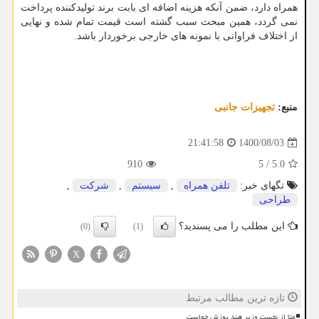
همراه دارد، ضمن آن­که هزینه اضافه ای بابت برند تولیدکننده پرداخت
نمی گردد، همین مبحث سبب گشته است قیمت تمام­ شده و نهایی
از اختلاف فراوانی با نمونه های خارجی برخوردار باشد.
منبع:
تجهیزات جانبی
1400/08/03
21:41:58
910
5
/
5.0
تگهای خبر:
تلفن همراه
,
سیستم
,
شركت
,
طراحی
این مطلب را می پسندید؟
(0)
(1)
X
تازه ترین مطالب مرتبط
متا از نخست وزیر هند پوزش خواست