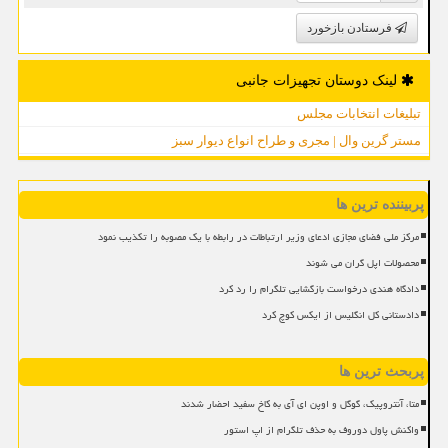
فرستادن بازخورد
لینک دوستان تجهیزات جانبی
تبلیغات انتخابات مجلس
مستر گرین وال | مجری و طراح انواع دیوار سبز
پربیننده ترین ها
مرکز ملی فضای مجازی ادعای وزیر ارتباطات در رابطه با یک مصوبه را تکذیب نمود
محصولات اپل گران می شوند
دادگاه هندی درخواست بازگشایی تلگرام را رد کرد
دادستانی کل انگلیس از ایکس کوچ کرد
پربحث ترین ها
متا، آنتروپیک، گوگل و اوپن ای آی به کاخ سفید احضار شدند
واکنش پاول دوروف به حذف تلگرام از اپ استور