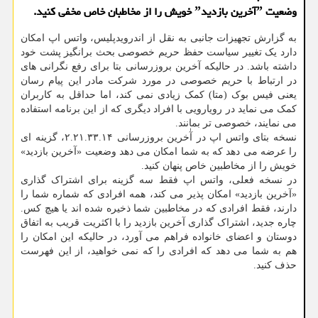
وضعیت ˮآخرین بازدیدˮ خویش را از مخاطبان خاص مخفی کنید.
به گزارش تجهیزات جانبی به نقل از اندرویدپلیس، واتس اپ امکان
دارد یک تغییر سیاست حفظ حریم خصوصی بحث برانگیز پشت خود
داشته باشد. در حالیکه آخرین بروزرسانی بتا برای رفع نگرانی های
در ارتباط با حریم خصوصی در مورد شرکت مادر این پیام رسان
یعنی فیس بوک (متا) کمک زیادی نمی کند، اما حداقل به کاربران
کمک می نماید در رویارویی با افراد دیگری که از این برنامه استفاده
می نمایند، خصوصی تر بمانند.
نسخه بتای واتس اپ در آٰخرین بروزرسانی ۲.۲۱.۳۳.۱۴، گزینه ای
را عرضه می دهد که به شما امکان می دهد وضعیت «آخرین بازدید»
خویش را از مخاطبین خاص پنهان کنید.
در نسخه فعلی، واتس اپ فقط سه گزینه برای اشتراک گذاری
«آخرین بازدید» امکان پذیر می کند، همه افرادی که شماره شما را
دارند، فقط افرادی که در مخاطبین شما ذخیره شده اند یا هیچ کس.
چاره جدید، اشتراک گذاری آخرین بازدید را با اکثریت قریب به اتفاق
دوستان و اعضای خانواده فراهم می آورد، در حالیکه این امکان را
هم به شما می دهد که افرادی را که نمی خواهید، از این فهرست
حذف کنید.