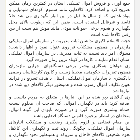
جمع آوری و فروش اموال تملیکی استان در کمترین زمان ممکن
تصریح کرد و اضافه کرد: کالاهایی مانند سموم، کودهای شیمیایی و
مواد غذایی که از سال ها قبل در این انبار نگهداری می شد حالا
فاسد و غیرقابل استفاده است، ضمن این که رطوبت بالای محل
نگهداری و هجوم برخی حیوانات موذی مانند موش هم سبب از بین
رفتن کالاها شده است.
حجت الاسلام اکبری نداشتن ثبات مدیریت در سازمان اموال تملیکی
مازندران را همچون مشکلات فراروی عنوان نمود و اظهار داشت:
مسؤلان امر باید نسبت به ثبات مدیریتی در سازمان اموال تملیکی
استان اقدام نمایند تا کارها در کوتاه ترین زمان صورت گیرد.
وی خواهان همکاری بیشتر برخی دستگاههای اجرایی مازندران
همچون تعزیرات حکومتی، محیط زیست و کانون کارشناسان رسمی
دادگستری با سازمان اموال تملیکلی استان با هدف تسریع در فرایند
تعیین تکلیف اموال رسوب شده و همینطور دیگر کالاهای دپو شده در
انبارها شد.
وی کالاهای دپو شده در این انبارها را متعلق به مردم دانست و
اضافه کرد: باید در نگهداری اموالی که صاحب آن معلوم نیست
اهتمام بیشتری صورت گیرد و در صورت نابودی این گونه اموال،
متخلفان در انتظار برخورد قانونی دستگاه قضایی باشند.
این مقام قضایی بر لزوم پیگیری وضعیت و مشکلات انبارهای
سازمان اموال تملیکی، چگونگی روند ثبت و نگهداری این کالاها،
نحوه تشخیص کالاهای قاچاق و متروکه و همینطور نحوه نگهداری و