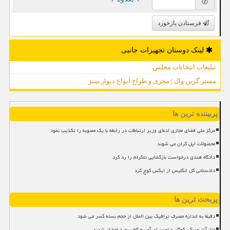
فرستادن بازخورد
لینک دوستان تجهیزات جانبی
تبلیغات انتخابات مجلس
مستر گرین وال | مجری و طراح انواع دیوار سبز
پربیننده ترین ها
مرکز ملی فضای مجازی ادعای وزیر ارتباطات در رابطه با یک مصوبه را تکذیب نمود
محصولات اپل گران می شوند
دادگاه هندی درخواست بازگشایی تلگرام را رد کرد
دادستانی کل انگلیس از ایکس کوچ کرد
پربحث ترین ها
دقیقا به اندازه مصرف ترافیک بین الملل از حجم بسته کسر می شود
متا، آنتروپیک، گوگل و اوپن ای آی به کاخ سفید احضار شدند