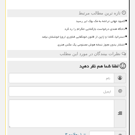
تازه ترین مطالب مرتبط
کمبود جهانی تراشه به مک بوک ایر رسید
دادگاه هندی درخواست بازگشایی تلگرام را رد کرد
استرالیا، کانادا و ژاپن از قانون خودکفایی فناوری اروپا خوششان نیامد
انتشار بدون مجوز نسخه هوش مصنوعی یک عکس هنری
نظرات بینندگان در مورد این مطلب
لطفا شما هم
نظر دهید
= ۱ بعلاوه ۳