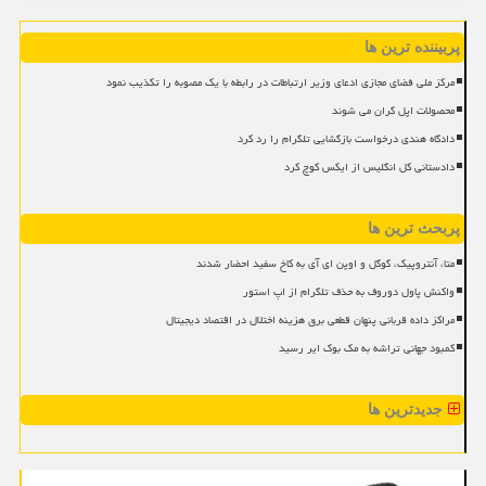
پربیننده ترین ها
مرکز ملی فضای مجازی ادعای وزیر ارتباطات در رابطه با یک مصوبه را تکذیب نمود
محصولات اپل گران می شوند
دادگاه هندی درخواست بازگشایی تلگرام را رد کرد
دادستانی کل انگلیس از ایکس کوچ کرد
پربحث ترین ها
متا، آنتروپیک، گوگل و اوپن ای آی به کاخ سفید احضار شدند
واکنش پاول دوروف به حذف تلگرام از اپ استور
مراکز داده قربانی پنهان قطعی برق هزینه اختلال در اقتصاد دیجیتال
کمبود جهانی تراشه به مک بوک ایر رسید
جدیدترین ها