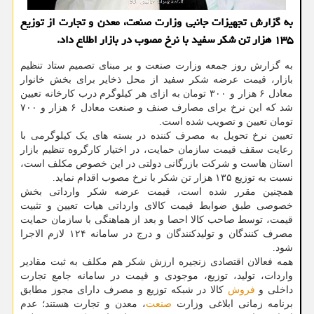
به گزارش تجهیزات جانبی وزارت صنعت، معدن و تجارت از توزیع
۱۳۵ هزار تن شكر سفید با نرخ مصوب در بازار اطلاع داد.
به گزارش روز جمعه وزارت صنعت و بر مبنای تصمیم ستاد تنظیم
بازار، قیمت عرضه شکر سفید از محل ذخایر برای بخش خانوار
معادل ۶ هزار و ۳۰۰ تومان به ازای هر کیلوگرم درب کارخانه تعیین
شد که این نرخ برای مصارف صنف و صنعت معادل ۶ هزار و ۷۰۰
تومان تعیین و تصویب شده است.
تعیین نرخ تحویل به مصرف کننده در بسته های یک کیلوگرمی با
رعایت سقف قیمت سازمان حمایت، در اختیار کارگروه تنظیم بازار
استان هاست و شرکت بازرگانی دولتی در این خصوص مکلف است،
نسبت به توزیع ۱۳۵ هزار تن شکر با نرخ مصوب اقدام نماید.
همچنین مقرر شده است، قیمت عرضه شکر وارداتی بخش
خصوصی طبق ضوابط قیمت کالای وارداتی هیات تعیین و تثبیت
قیمت، توسط صاحب کالا احصا و بعد از هماهنگی با سازمان حمایت
مصرف کنندگان و تولیدکنندگان و درج در سامانه ۱۲۴ لازم الاجرا
شود.
همه فعالان اقتصادی زنجیره ارزش شکر هم مکلف به ثبت مقادیر
واردات، تولید، توزیع، موجودی و قیمت در سامانه جامع تجارت
داخلی و
فروش
کالا در شبکه توزیع و مصرف دارای مجوز مطابق
برنامه زمانی ابلاغی وزارت
صنعت
، معدن و تجارت هستند؛ عدم