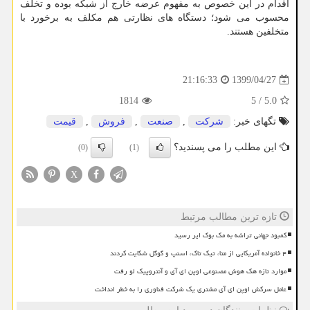
اقدام در این خصوص به مفهوم عرضه خارج از شبکه بوده و تخلف
محسوب می شود؛ دستگاه های نظارتی هم مکلف به برخورد با
متخلفین هستند.
1399/04/27
21:16:33
1814
5
/
5.0
تگهای خبر:
شركت
,
صنعت
,
فروش
,
قیمت
این مطلب را می پسندید؟
(0)
(1)
X
تازه ترین مطالب مرتبط
کمبود جهانی تراشه به مک بوک ایر رسید
۴ خانواده آمریکایی از متا، تیک تاک، اسنپ و گوگل شکایت کردند
موارد تازه هک هوش مصنوعی اوپن ای آی و آنتروپیک لو رفت
عامل سرکش اوپن ای آی مشتری یک شرکت فناوری را به خطر انداخت