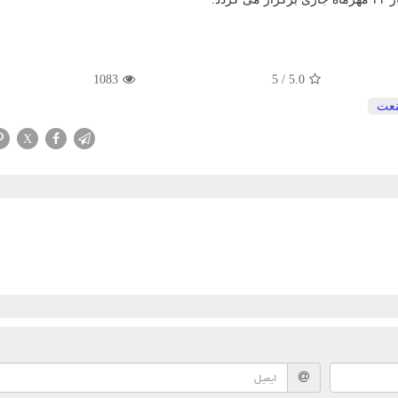
1083
5
/
5.0
عت
X