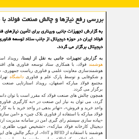
بررسی رفع نیازها و چالش صنعت فولاد با 
به گزارش تجهیزات جانبی وبیناری برای تأمین نیازهای فن
فولاد ایران در حوزه دیجیتال از جانب ستاد توسعه فناور
دیجیتال برگزار می گردد.
به گزارش تجهیزات جانبی به نقل از ایسنا،
رویداد است
هوشمند
فولاد، با همکاری ستاد توسعه فناوری های اقتص
هوشمندسازی معاونت علمی و فناوری ریاست جمهوری، ص
و شکوفایی و توسط پارک علم و فناوری
دانشگاه
تهران
مجتمع فولاد مبارکه اصفهان، رویداد استارتاپی صنعت 
برگزار می گردد.
همچون چالش های صنعت فولاد که مقرر است با توان دانش 
گردد، می توان به نیاز این صنعت در «به کارگیری فناوری
واحد خرید و فروش»، «تهاتر بدهی در واحد خرید با به کا
فولاد مبارکه با استفاده از فناوری بلاک چین» و «امن سازی مناقصه در فر
«پیاده سازی سیستم رای گیری امن در سامانه مدیریت ارتبا
دیجیتال کارخانه فولاد مبارکه»، «تشخیص عیوب ظاهری تخ
هوشمند با استفاده از RFID و IoT»، از دیگر چالش های این صنعت به حساب می آید.
بر مبنای اعلام مرکز اطلاع رسانی معاونت علمی، این وبینار ۲۳ مهرماه جاری برگزار می گر