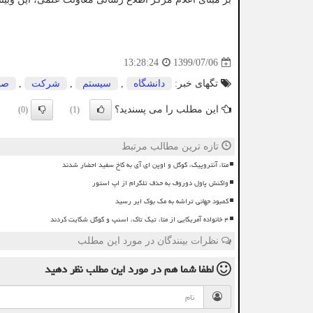
1399/07/06
13:28:24
تگهای خبر:
دانشگاه
,
سیستم
,
شركت
,
صن
این مطلب را می پسندید؟
(0)
(1)
تازه ترین مطالب مرتبط
متا، آنتروپیک، گوگل و اوپن ای آی به کاخ سفید احضار شدند
واکنش پاول دوروف به حذف تلگرام از اپ استور
کمبود جهانی تراشه به مک بوک ایر رسید
۴ خانواده آمریکایی از متا، تیک تاک، اسنپ و گوگل شکایت کردند
نظرات بینندگان در مورد این مطلب
لطفا شما هم
در مورد این مطلب
نظر دهید