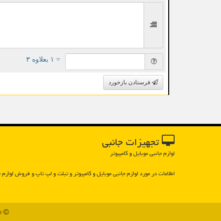
= ۱ بعلاوه ۳
فرستادن بازخورد
تجهیزات جانبی
لوازم جانبی موبایل و کامپیوتر
اطلاعات در مورد لوازم جانبی موبایل و كامپیوتر و تبلت و لپ تاپ و فروش لوازم ج
93z.ir - مالکیت معنوی سایت تجهیزات جانبی متعلق به مالکین آن می باشد - 1397 تا 1405