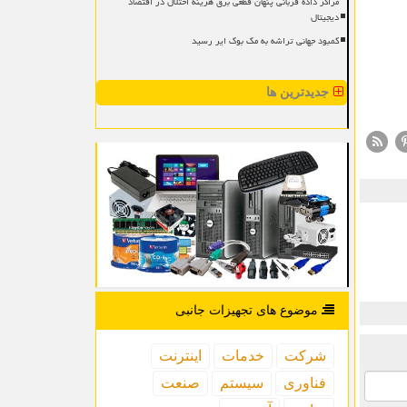
مراکز داده قربانی پنهان قطعی برق هزینه اختلال در اقتصاد
دیجیتال
کمبود جهانی تراشه به مک بوک ایر رسید
جدیدترین ها
موضوع های تجهیزات جانبی
شركت
خدمات
اینترنت
فناوری
سیستم
صنعت