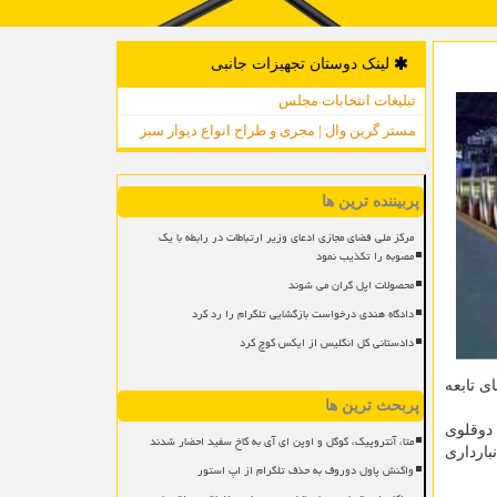
لینک دوستان تجهیزات جانبی
تبلیغات انتخابات مجلس
مستر گرین وال | مجری و طراح انواع دیوار سبز
پربیننده ترین ها
مرکز ملی فضای مجازی ادعای وزیر ارتباطات در رابطه با یک
مصوبه را تکذیب نمود
محصولات اپل گران می شوند
دادگاه هندی درخواست بازگشایی تلگرام را رد کرد
دادستانی کل انگلیس از ایکس کوچ کرد
 تابعه
پربحث ترین ها
 دوقلوی
متا، آنتروپیک، گوگل و اوپن ای آی به کاخ سفید احضار شدند
بارداری
واکنش پاول دوروف به حذف تلگرام از اپ استور