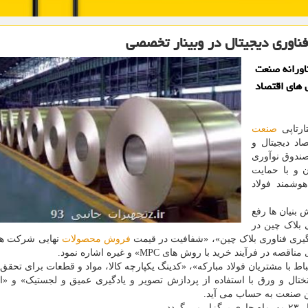
فناوری دیجیتال در وبینار تخصصی
اورانه صنعت
ی های اقتصاد
ارتاپی
صنعت
اد دیجیتال و
ندوق نوآوری
 و با حمایت
هوشمند فولاد
بنیان ها رفع
 بلاک چین در
رگیری فناوری بلاک چین»، «شفافیت در قیمت
فروش
محصولات
نهایی شرکت های
آیند خرید با روش های MPC» و غیره اشاره نمود.
ط با مشتریان فولاد مبارکه»، «کدینگ یکپارچه کالا، مواد و قطعات برای تحقق
تال و ورق با استفاده از پردازش تصویر و یادگیری عمیق و لجستیک» و «ان
دد.