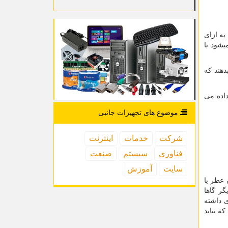
ه ازای
یشود تا
دهند که
اده می
موضوع های تجهیزات جانبی
شركت
خدمات
اینترنت
فناوری
سیستم
صنعت
سایت
آموزش
 عطر با
ر گاها
 داشته
ه نباید