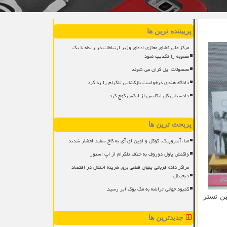
پربیننده ترین ها
مرکز ملی فضای مجازی ادعای وزیر ارتباطات در رابطه با یک
مصوبه را تکذیب نمود
محصولات اپل گران می شوند
دادگاه هندی درخواست بازگشایی تلگرام را رد کرد
دادستانی کل انگلیس از ایکس کوچ کرد
پربحث ترین ها
متا، آنتروپیک، گوگل و اوپن ای آی به کاخ سفید احضار شدند
واکنش پاول دوروف به حذف تلگرام از اپ استور
مراکز داده قربانی پنهان قطعی برق هزینه اختلال در اقتصاد
دیجیتال
کمبود جهانی تراشه به مک بوک ایر رسید
ین تستر
جدیدترین ها