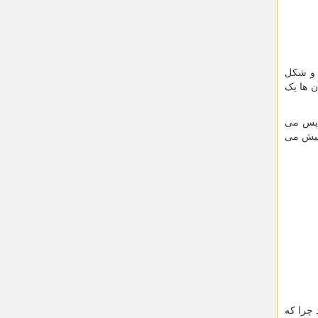
 و شکل
ن ها یک
 پس می
پیش می
 چرا که