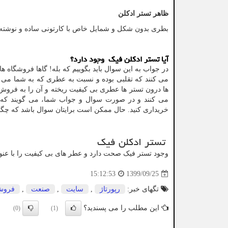
ظاهر تستر ادکلن
بطری بدون شکل و شمایل خاص با کارتونی ساده و نوشته
آیا تستر ادکلن فیک وجود دارد؟
در جواب به این سوال باید بگوییم که بله! گاها فروشگاه
می کنند که تقلبی بوده و نسبت به عطری که به شما می د
ها درون تستر ها عطری بی کیفیت ریخته و آن را به فروش
می کنند و در صورت سوال و جواب شما، می گویند که تس
خریداری کنید. حال ممکن است برایتان سوال باشد که چگون
تستر ادکلن فیک
وجود تستر فیک صحت دارد و عطر های بی کیفیت را با عن
1399/09/25
15:12:53
تگهای خبر:
رپورتاژ
,
سایت
,
صنعت
,
فرو
این مطلب را می پسندید؟
(0)
(1)