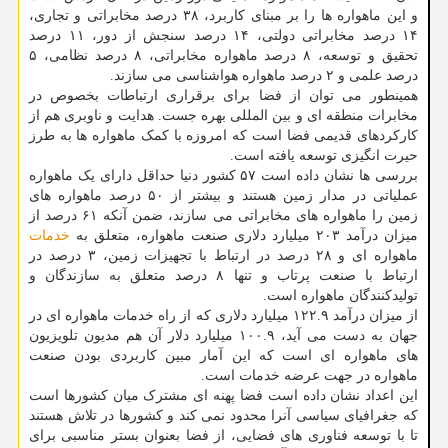
و این ماهواره ها را بر مبنای کاربرد، ۳۸ درصد مخابراتی و تجاری،
۱۴ درصد مخابراتی دولتی، ۱۴ درصد سنجش از دور، ۱۱ درصد
تحقیق و توسعه، ۸ درصد ماهواره مخابراتی، ۸ درصد نظامی، ۵
درصد علمی و ۲ درصد ماهواره هواشناسی می سازند.
همینطور می توان از فضا برای برقراری ارتباطات بخصوص در
مخابرات منطقه ای و بین المللی بهره جست. هدایت و ناوبری هم از
کارکردهای قدیمی فضا است که امروزه با کمک ماهواره ها به طرز
حیرت انگیزی توسعه یافته است.
بررسی ها نشان داده است ۵۷ کشور دنیا حداقل دارای یک ماهواره
عملیاتی در مدار زمین هستند و بیشتر از ۵۰ درصد ماهواره های
زمین را ماهواره های مخابراتی می سازند، ضمن آنکه ۶۱ درصد از
میزان درآمد ۲۰۳ میلیارد دلاری صنعت ماهواره، متعلق به
خدمات
ماهواره ای و ۲۸ درصد در ارتباط با تجهیزات زمین، ۳ درصد در
ارتباط با صنعت پرتاب و تنها ۸ درصد متعلق به سازندگان و
تولیدکنندگان ماهواره است.
از میزان درآمد ۱۲۲.۹ میلیارد دلاری که از راه خدمات ماهواره ای در
جهان به دست می آید، ۱۰۰.۹ میلیارد دلار آن هم مدیون تلویزیون
های ماهواره ای است که این آمار مبین کاربردی بودن صنعت
ماهواره در جهت عرضه خدمات است.
این اعداد نشان داده است فضا پهنه ای مشترک میان کشورها است
که جغرافیای سیاسی آنرا محدود نمی کند و کشورها در تلاش هستند
تا با توسعه فناوری های فضایی، از فضا بعنوان بستر مناسبی برای