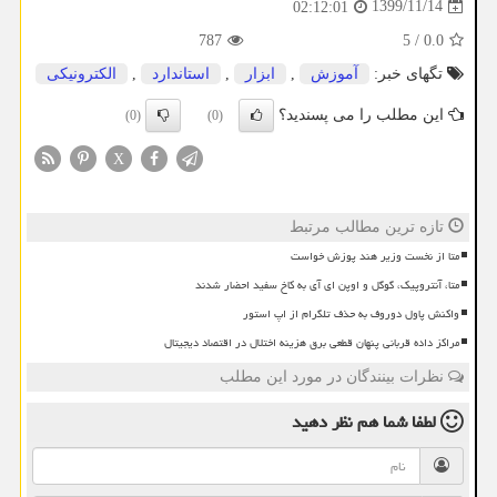
1399/11/14
02:12:01
787
5
/
0.0
تگهای خبر:
آموزش
,
ابزار
,
استاندارد
,
الكترونیكی
این مطلب را می پسندید؟
(0)
(0)
X
تازه ترین مطالب مرتبط
متا از نخست وزیر هند پوزش خواست
متا، آنتروپیک، گوگل و اوپن ای آی به کاخ سفید احضار شدند
واکنش پاول دوروف به حذف تلگرام از اپ استور
مراکز داده قربانی پنهان قطعی برق هزینه اختلال در اقتصاد دیجیتال
نظرات بینندگان در مورد این مطلب
لطفا شما هم
نظر دهید