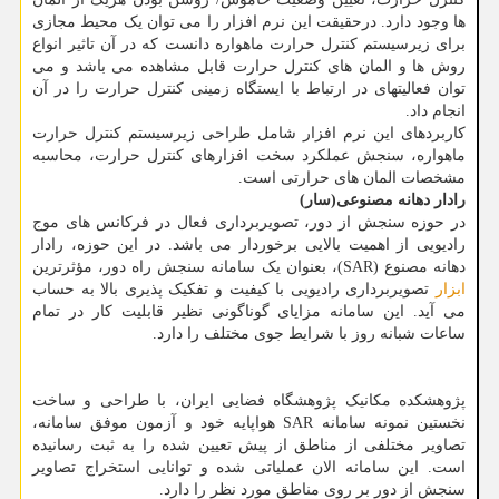
ها وجود دارد. درحقیقت این نرم افزار را می توان یک محیط مجازی
برای زیرسیستم کنترل حرارت ماهواره دانست که در آن تاثیر انواع
روش ها و المان های کنترل حرارت قابل مشاهده می باشد و می
توان فعالیتهای در ارتباط با ایستگاه زمینی کنترل حرارت را در آن
انجام داد.
کاربردهای این نرم افزار شامل طراحی زیرسیستم کنترل حرارت
ماهواره، سنجش عملکرد سخت افزارهای کنترل حرارت، محاسبه
مشخصات المان های حرارتی است.
رادار دهانه مصنوعی(سار)
در حوزه سنجش از دور، تصویربرداری فعال در فرکانس های موج
رادیویی از اهمیت بالایی برخوردار می باشد. در این حوزه، رادار
دهانه مصنوع (SAR)، بعنوان یک سامانه سنجش راه دور، مؤثرترین
ابزار
تصویربرداری رادیویی با کیفیت و تفکیک پذیری بالا به حساب
می آید. این سامانه مزایای گوناگونی نظیر قابلیت کار در تمام
ساعات شبانه روز با شرایط جوی مختلف را دارد.
پژوهشکده مکانیک پژوهشگاه فضایی ایران، با طراحی و ساخت
نخستین نمونه سامانه SAR هواپایه خود و آزمون موفق سامانه،
تصاویر مختلفی از مناطق از پیش تعیین شده را به ثبت رسانیده
است. این سامانه الان عملیاتی شده و توانایی استخراج تصاویر
سنجش از دور بر روی مناطق مورد نظر را دارد.