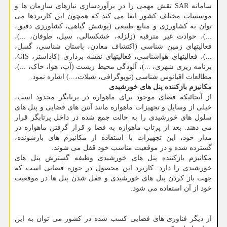
سامانه SAR نقش مهمی را در برآوردسازی نیازهای سازمان ها و
موسسات مختلف کشور ایفا می کند که همچون این کاربردها می
توان به کشاورزی و منابع طبیعی (پوشش گیاهی، کشاورزی دقیق،
...)، حوادث غیر مترقبه (زلزله، خشکسالی، سیل، طوفان، ...)،
فعالیتهای زمین شناسی (اکتشاف معادن، باستان شناسی، گسل،
...)، فعالیتهای هواشناسی، فعالیتهای نقشه برداری (کاداستر، GIS،
برنامه ریزی شهری، ...)، آلودگی محیط زیست (آب، هوا، خاک، ...)،
مطالعات اقیانوس شناسی (توپوگرافی، شیلات،...) اشاره نمود.
مکانیزم بازکننده پنل های خورشیدی
از آنجائیکه فضای موجود برای ماهواره در پرتابگر محدود است،
خیلی از وسایل و تجهیزات ماهواره مانند آنتن های فضایی و پنل های
سلول های خورشیدی را به حالت جمع شده در داخل پرتابگر قرار
می دهند. بعد از پرتاب ماهواره به فضا و قرار گرفتن ماهواره در
مدار خود، این تجهیزات با استفاده از مکانیزم های بازشونده،
گسترده شده و در موقعیت مناسب خود قفل می شوند.
مکانیزم بازکننده پنل های خورشیدی وظیفه گسترش پنل های
خورشیدی را دارد. کاربرد این محصول در حوزه فضایی است که
جهت باز کردن پنل های خورشیدی و قفل شدن پنل ها در موقعیت
خود از آن استفاده می شود.
از دیگر فناوری های فضایی کسب شده در کشور می توان به این