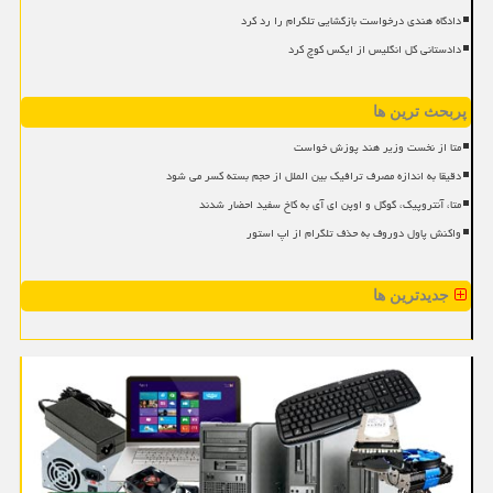
دادگاه هندی درخواست بازگشایی تلگرام را رد کرد
دادستانی کل انگلیس از ایکس کوچ کرد
پربحث ترین ها
متا از نخست وزیر هند پوزش خواست
دقیقا به اندازه مصرف ترافیک بین الملل از حجم بسته کسر می شود
متا، آنتروپیک، گوگل و اوپن ای آی به کاخ سفید احضار شدند
واکنش پاول دوروف به حذف تلگرام از اپ استور
جدیدترین ها