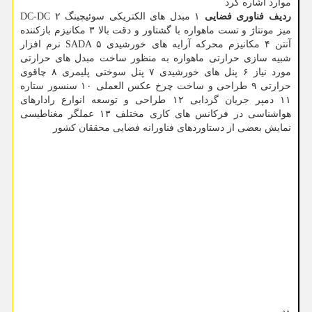
موارد اشاره کرد
ردیف
فناوری فضایی
۱ مبدل‏ های الکتریکی سوئیچینگ DC-DC ۲
میز مونتاژ و تست ماهواره با گشتاور و دقت بالا ۳ مکانیزم بازکننده
آنتن ۴ مکانیزم محرکه آرایه های خورشیدی SADA ۵ نرم افزار
شبیه سازی حرارتی ماهواره به منظور ساخت مبدل های حرارتی
مورد نیاز ۶ پنل های خورشیدی ۷ پنل سوختی پلیمری ۸ چاقوی
حرارتی ۹ طراحی و ساخت چرخ عکس العملی ۱۰ سنسور ستاره
۱۱ دمپر جریان گردابی ۱۲ طراحی و توسعه انوارع رادارهای
هواشناسی در فرکانس های کاری مختلف ۱۳ عملگر مغناطیسی
نمایش بعضی از دستاوردهای فناورانه فضایی محققان کشور