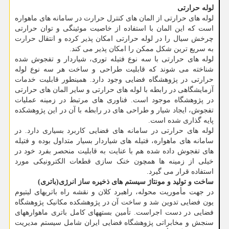
لوله حرارتی
لوله های حرارتی از المان های کنترل حرارت در سامانه های ماهواره
است که این المان با استفاده از خاصیت موئینگی و توان حرارتی
چرخش سیال را در لوله حرارتی امکان پذیر کرده و انتقال حرارت
به سریع ترین شکل ممکن را امکان پذیر می کند.
لوله های حرارتی با سه نوع فتیله توری، شیاردار و تفجوش شده
شناخته می شوند که قابلیت طراحی و ساخت هر سه نوع لوله
حرارتی در پژوهشگاه فضایی وجود دارد. همینطور قابلیت خدمات
آزمایشگاهی در رابطه با لوله های حرارتی و سایر المان های حرارتی
در پژوهشگاه موجود است. فناوری های مرتبط در زمینه عملیات
تفجوش، ایجاد شیار و طراحی های در رابطه با آن در این پژوهشکده
پایه گذاری شده است.
لوله های حرارتی در سامانه های فضایی کاربرد بسیاری دارد. در
سامانه های ماهواره، فتیله های شیاردار بسیار متداول بوده و فتیله
های تفجوش داده شده هم با عنایت به قابلیت منحصر بفرد خود در
خیلی از زمینه ها همچون خنک سازی قطعات الکترونیکی مورد
استفاده قرار می گیرد.
ساخت و تولید و مونتاژ سیستم های ذخیره ساز انرژی(باتری)
در جهت مأموریت محوله، راهبرد کلان و نقشه راه باتری‎های لیتیوم
یون فضایی تدوین شد و ساخت آن در پژوهشکده مکانیک پژوهشگاه
فضایی در دست اجراست. تأمین بسته‎های کامل باتری ماهواره‎های
سنجش و مخابراتی پژوهشگاه فضایی ایران شامل سیستم مدیریت