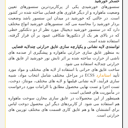
حسگر خورشید
سنسورهای خورشیدی یکی از پرکاربردترین سنسورهای تعیین
وضعیت ماهواره و از دیگر فناوری های فضایی ساخته شده در کشور
است. در حالتی که خورشید در میدان این سنسور باشد وضعیت
بردار خورشید را محاسبه می کند. سنسورهای خورشید انواع مختلف
دارد که در سنسور خورشید دیجیتال مورد نظر از دو دتکتکور خطی
که در بالای هر یک از دتکتورها شکافی عمود بر آن قرار گرفته،
استفاده شده است.
توانمندی لایه نشانی و یکپارچه سازی عایق حرارتی چندلایه فضایی
به منظور عایق سازی حرارتی ماهواره و پیشگیری از صدمه های
ناشی از حرارت ساخته شده بر اثر تابش نور خورشید از عایق های
حرارتی چندلایه استفاده می شود.
ساخت عایق های حراتی با استفاده از لایه های مختلف و مواد مورد
تأیید
استاندارد
ECSS در مراحل مختلف شامل انتخاب مواد، شبیه
سازی فرآیند، لایه نشانی فیلمها و لایه های مختلف، مونتاژ، دوخت،
تست اجزا و تست نهایی محصول مطابق با الزامات مورد درخواست
در مأموریت های فضایی است.
همینطور از این محصولات در عایق سازی مخازن سوخت ماهواره
هم استفاده می شود. از کاربردهای دیگر این محصول دوخت لباس
برای آتشنشان ها و هم عایق کاری قسمت های مختلف توربین های
حرارتی است.