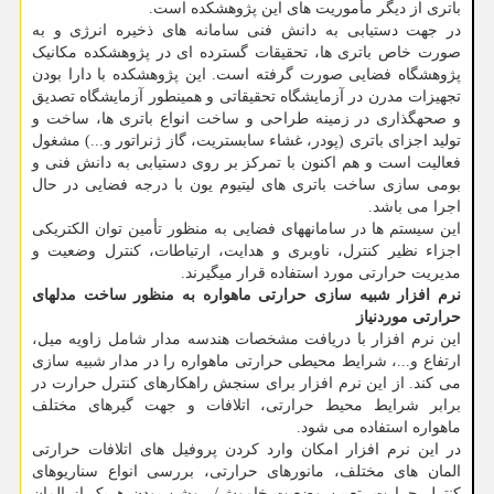
باتری از دیگر مأموریت های این پژوهشکده است.
در جهت دستیابی به دانش فنی سامانه های ذخیره انرژی و به
صورت خاص باتری ها، تحقیقات گسترده ای در پژوهشکده مکانیک
پژوهشگاه فضایی صورت گرفته است. این پژوهشکده با دارا بودن
تجهیزات مدرن در آزمایشگاه تحقیقاتی و همینطور آزمایشگاه تصدیق
و صحه‎گذاری در زمینه طراحی و ساخت انواع باتری ها، ساخت و
تولید اجزای باتری (پودر، غشاء سابستریت، گاز ژنراتور و...) مشغول
فعالیت است و هم اکنون با تمرکز بر روی دست‎یابی به دانش فنی و
بومی سازی ساخت باتری های لیتیوم یون با درجه فضایی در حال
اجرا می باشد.
این سیستم ‎ها در سامانه‎های فضایی به منظور تأمین توان الکتریکی
اجزاء نظیر کنترل، ناوبری و هدایت، ارتباطات، کنترل وضعیت و
مدیریت حرارتی مورد استفاده قرار می‎گیرند.
نرم افزار شبیه سازی حرارتی ماهواره به منظور ساخت مدلهای
حرارتی موردنیاز
این نرم افزار با دریافت مشخصات هندسه مدار شامل زاویه میل،
ارتفاع و...، شرایط محیطی حرارتی ماهواره را در مدار شبیه سازی
می کند. از این نرم افزار برای سنجش راهکارهای کنترل حرارت در
برابر شرایط محیط حرارتی، اتلافات و جهت گیرهای مختلف
ماهواره استفاده می شود.
در این نرم افزار امکان وارد کردن پروفیل های اتلافات حرارتی
المان های مختلف، مانورهای حرارتی، بررسی انواع سناریوهای
کنترل حرارت، تعیین وضعیت خاموش/ روشن بودن هریک از المان