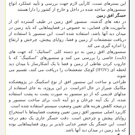
این بسترهای تست، کارآیی لازم جهت بررسی و تأیید عملکرد انواع
سنسورهای ساخته شده در داخل و خارج از کشور را دارا هستند.
حسگر افق زمین
در دهه های گذشته، سنسور افق زمین در طیف گسترده ای از
مأموریت های فضایی، به خصوص در فضاپیماهایی که باید زمین در
میدان دید آنها باشد، استفاده شده است. این سنسور با استفاده از
دریافت تشعشعات از زمین و فضا، زوایای پیچش، چرخش و ارتفاع
را اندازه گیری می کند.
سنسورهای افق زمین به دو دسته کلی "استاتیک" که جهت های
(ثابت) خاصی را بررسی می کنند و سنسورهای "اسکنینگ" که با
جاروب کردن نقاطی از زمین و فضا با یک آشکارساز با میدان دید
لحظه ای (IFOV) کوچک تشعشعات را دریافت می کنند، تقسیم می
شوند.
طراحی و ساخت این سنسور افق از نوع اسکنینگ در پژوهشکده
مکانیک شیراز در حال اجراست. در این پروژه، به جای استفاده از
مدلهای قدیمی که از دو سنسور به صورت پشت به پشت استفاده
شده، از یک آینه چرخان و دو آینه ثابت برای ساخت سنسور و
درنتیجه کاهش هزینه های تعیین وضعیت سیستم استفاده شده است.
کاربرد اصلی سنسور افق زمین تعیین وضعیت فضاپیماها با استخراج
زوایای پیچش و چرخش است. دقت حسگر جاری یک دهم درجه
است. این حسگر یک عنصر جدایی ناپذیر بر روی فضاپیماهایی بوده
که باید زمین در میدان دید آنها باشد.