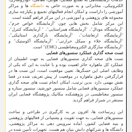
الکترونیکی، مخابراتی و به صورت خاص به
دانشگاه
ها و مراکز
آموزشی را داراست و امکان انجام فعالیتهای تجمیع و یکپارچه سازی
مجموعه های پژوهشی و آموزشی در این مرکز فراهم گشته است.
این مرکز شامل بخش هایی چون "آزمایشگاه خواص جرم"،
"آزمایشگاه مودال"، "آزمایشگاه همراستایی"، " آزمایشگاه کنترل"،
"آزمایشگاه ارتعاشات"، "آزمایشگاه بارگذاری استاتیکی"،
"آزمایشگاه خلاء و سیکل حرارتی"، "آزمایشگاه آکوستیک" و
"آزمایشگاه سازگاری الکترومغناطیسی (EMC)" است.
تست صحه گذاری عملکرد سنسورهای فضایی
تست های صحه گذاری سنسورهای فضایی به جهت اطمینان از
عملکرد کل ماهواره حائز اهمیت بوده و با عنایت به این که یکی از
وظایف اصلی این حسگرها، تعیین موقعیت است، این تست ها در
قرارگرفتن دقیق ماهواره در موقعیت از پیش تعریف شده در فضا
نقش مهمی دارد. بدین ترتیب، امکان انجام تست های صحه گذاری
عملکرد سنسورهای فضایی شامل سنسور خورشید، سنسور ستاره و
سنسور مغناطیسی در پژوهشکده مکانیک پژوهشگاه فضایی ایران
مستقر در شیراز فراهم گردید.
این زیرساخت ها، افزون بر به کارگیری در طراحی و ساخت
سنسورهای فضایی، به جهت تقویت و پشتیبانی از فعالیتهای پژوهشی
و بنیه فضایی کشور، آماده سرویس دهی به مراکز پژوهشی،
دانشگاه ها و شرکتهای دانش بنیان هم هست. تجهیزات تأمین شده در