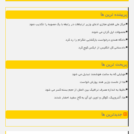
پربیننده ترین ها
مرکز ملی فضای مجازی ادعای وزیر ارتباطات در رابطه با یک مصوبه را تکذیب نمود
محصولات اپل گران می شوند
دادگاه هندی درخواست بازگشایی تلگرام را رد کرد
دادستانی کل انگلیس از ایکس کوچ کرد
پربحث ترین ها
موبایلی که به ساعت هوشمند تبدیل می شود
متا از نخست وزیر هند پوزش خواست
دقیقا به اندازه مصرف ترافیک بین الملل از حجم بسته کسر می شود
متا، آنتروپیک، گوگل و اوپن ای آی به کاخ سفید احضار شدند
جدیدترین ها