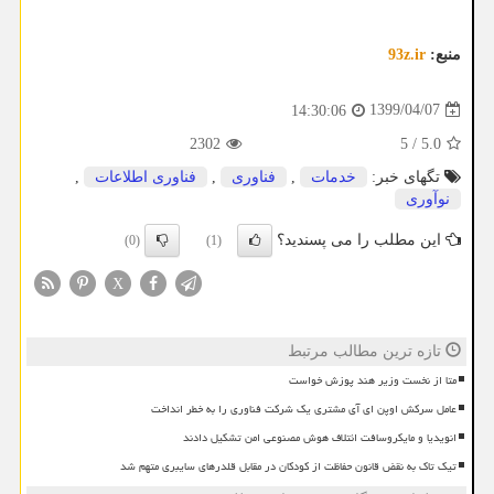
منبع:
93z.ir
1399/04/07
14:30:06
2302
5
/
5.0
تگهای خبر:
خدمات
,
فناوری
,
فناوری اطلاعات
,
نوآوری
این مطلب را می پسندید؟
(0)
(1)
X
تازه ترین مطالب مرتبط
متا از نخست وزیر هند پوزش خواست
عامل سرکش اوپن ای آی مشتری یک شرکت فناوری را به خطر انداخت
انویدیا و مایکروسافت ائتلاف هوش مصنوعی امن تشکیل دادند
تیک تاک به نقض قانون حفاظت از کودکان در مقابل قلدرهای سایبری متهم شد