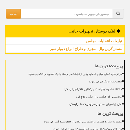
بیاب
لینک دوستان تجهیزات جانبی
تبلیغات انتخابات مجلس
مستر گرین وال | مجری و طراح انواع دیوار سبز
پربیننده ترین ها
مرکز ملی فضای مجازی ادعای وزیر ارتباطات در رابطه با یک مصوبه را تکذیب نمود
محصولات اپل گران می شوند
دادگاه هندی درخواست بازگشایی تلگرام را رد کرد
دادستانی کل انگلیس از ایکس کوچ کرد
علی بابا هوش مصنوعی برای ربات ها ارایه کرد
پربحث ترین ها
دقیقا به اندازه مصرف ترافیک بین الملل از حجم بسته کسر می شود
متا، آنتروپیک، گوگل و اوپن ای آی به کاخ سفید احضار شدند